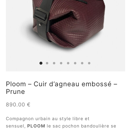
es spéciales
ident
nouveautés
a
in
a
Ploom – Cuir d’agneau embossé –
Prune
op
890.00
€
roche
Compagnon urbain au style libre et
sard
sensuel,
PLOOM
le sac pochon bandoulière se