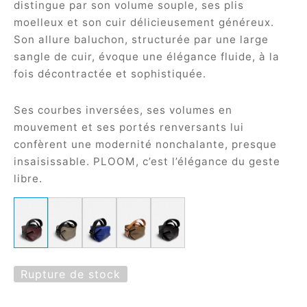
distingue par son volume souple, ses plis
e
moelleux et son cuir délicieusement généreux.
Son allure baluchon, structurée par une large
sangle de cuir, évoque une élégance fluide, à la
fois décontractée et sophistiquée.
Ses courbes inversées, ses volumes en
mouvement et ses portés renversants lui
confèrent une modernité nonchalante, presque
le Joh
insaisissable. PLOOM, c’est l’élégance du geste
libre.
tte
isse
arl
Rupture de stock
ellier