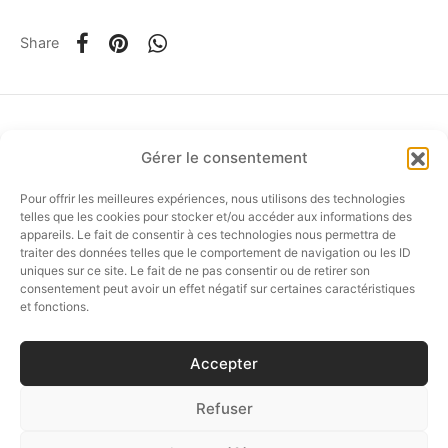
Share
Gérer le consentement
om
Pour offrir les meilleures expériences, nous utilisons des technologies
FOLLOW US…
ée
telles que les cookies pour stocker et/ou accéder aux informations des
appareils. Le fait de consentir à ces technologies nous permettra de
traiter des données telles que le comportement de navigation ou les ID
a
uniques sur ce site. Le fait de ne pas consentir ou de retirer son
consentement peut avoir un effet négatif sur certaines caractéristiques
E-SHOP
et fonctions.
nia
CUSTOMER SERVICE
Accepter
CÉSAIRE BOUTIQUE
Refuser
em