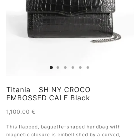
ial offers
ident
a
in
a
Titania – SHINY CROCO-
EMBOSSED CALF Black
op
1,100.00
€
roche
This flapped, baguette-shaped handbag with
sard
magnetic closure is embellished by a curved,