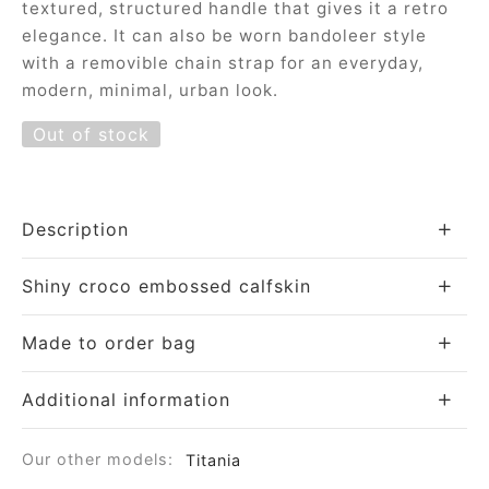
textured, structured handle that gives it a retro
e
elegance. It can also be worn bandoleer style
with a removible chain strap for an everyday,
modern, minimal, urban look.
Out of stock
Description
le Joh
Shiny croco embossed calfskin
tte
Made to order bag
isse
Additional information
arl
ellier
Our other models:
Titania