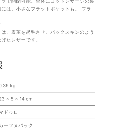
ブラで開閉可能。全体にコットンサージの裏
側には、小さなフラットポケットも。 フラ
ク
クは、表革を起毛させ、バックスキンのよう
上げたレザーです。
報
0.39 kg
23 × 5 × 14 cm
マドゥロ
カーフヌバック