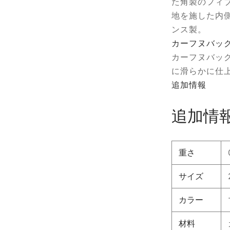
た角製のフィ
地を施した内
ンス製。
カーフヌバッ
カーフヌバッ
に滑らかに仕
追加情報
追加情
重さ
サイズ
カラー
材料