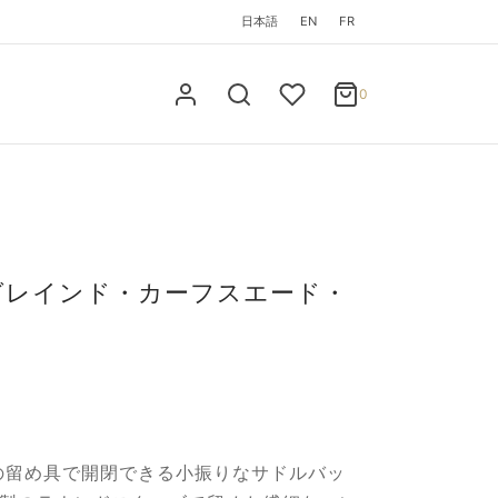
日本語
EN
FR
0
カート
0
Updating…
お買い物カゴに商品がありません。
ショッピングを続ける
グレインド・カーフスエード・
の留め具で開閉できる小振りなサドルバッ