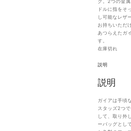
グ。2つの金
ドルに指をそ
し可能なレザ
お持ちいただ
あつらえたガ
す。
在庫切れ
説明
説明
ガイアは手頃
スタッズ2つ
して、取り外
ーバッグとし