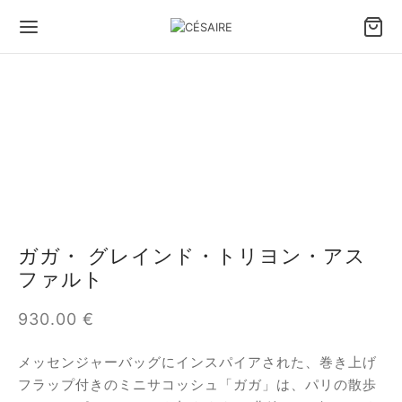
Back
Back
Back
Back
Back
Back
ッグ＆アクセサリー
ち方で選ぶバッグ
イズで選ぶバッグ
イプで選ぶバッグ
小物
たちのデザイン
方で選ぶバッグ
ドバッグ
めのバッグとトートバッグ
トレザーバッグ
フィデントホルスターポーチ
セル セゼール × ジョゼフィーヌ
ズで選ぶバッグ
ルダーバッグ
ィアムバッグ
バッグ
 スマートフォンポーチ
あ
ガガ・ グレインド・トリヨン・アス
ファルト
プで選ぶバッグ
スボディバッグ
なバッグとイブニングバッグ
れ（ポートフォリオ）ファン － 大きいモデル
タン
930.00
€
物
れ（ポートフォリオ）ファン
ィナ
メッセンジャーバッグにインスパイアされた、巻き上げ
ップ
ンボル
フラップ付きのミニサコッシュ「ガガ」は、パリの散歩