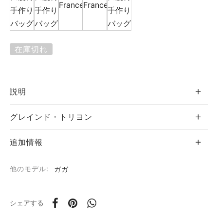
エ
ーヌ
在庫切れ
ー
説明
 ジョー
グレインド・トリヨン
ゼット
追加情報
シス
他のモデル:
ガガ
カール
・セリエ
シェアする