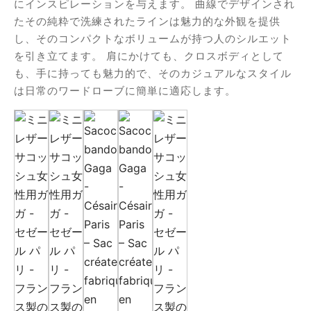
にインスピレーションを与えます。 曲線でデザインされ
オファー
フィダン
たその純粋で洗練されたラインは魅力的な外観を提供
し、そのコンパクトなボリュームが持つ人のシルエット
を引き立てます。 肩にかけても、クロスボディとして
も、手に持っても魅力的で、そのカジュアルなスタイル
ーラ
は日常のワードローブに簡単に適応します。
バン
ア
ロップ
ロシュ
ール