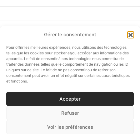
Gérer le consentement
ド
フォローしてください
Pour offrir les meilleures expériences, nous utilisons des technologies
ーム
telles que les cookies pour stocker et/ou accéder aux informations des
appareils. Le fait de consentir à ces technologies nous permettra de
traiter des données telles que le comportement de navigation ou les ID
uniques sur ce site. Le fait de ne pas consentir ou de retirer son
オンラインショップ
consentement peut avoir un effet négatif sur certaines caractéristiques
et fonctions.
ア
カスタマーサービス
タニア
Accepter
セゼール路面店 ＆ショールーム
Refuser
ティ
Voir les préférences
テム