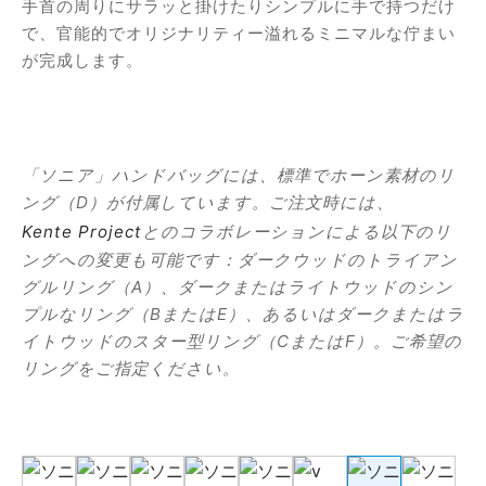
手首の周りにサラッと掛けたりシンプルに手で持つだけ
で、官能的でオリジナリティー溢れるミニマルな佇まい
が完成します。
「ソニア」ハンドバッグには、標準でホーン素材のリ
ング（
D
）が付属しています。ご注文時には、
Kente Project
とのコラボレーションによる以下のリ
ングへの変更も可能です：ダークウッドのトライアン
グルリング（
A
）、ダークまたはライトウッドのシン
プルなリング（
B
または
E
）、あるいはダークまたはラ
イトウッドのスター型リング（
C
または
F
）。ご希望の
リングをご指定ください。