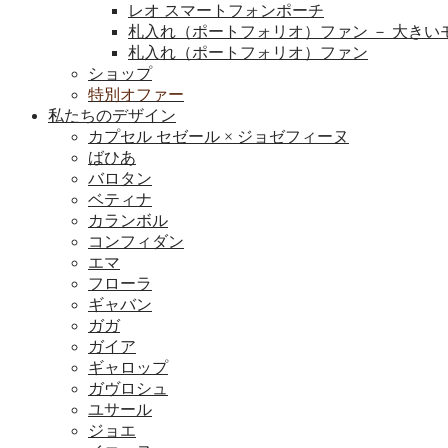
レオ スマートフォンポーチ
札入れ（ポートフォリオ）ファン － 大きい
札入れ（ポートフォリオ）ファン
ショップ
特別オファー
私たちのデザイン
カプセル セゼール × ジョゼフィーヌ
ばひあ
バロタン
ベティナ
カランボル
コンフィダン
エマ
フローラ
ギャバン
ガガ
ガイア
ギャロップ
ガヴロシュ
ユサール
ジョエ