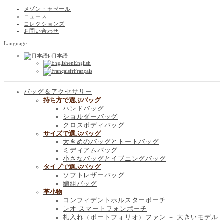
メゾン・セゼール
ニュース
コレクションズ
お問い合わせ
Language
ja
日本語
en
English
fr
Français
バッグ＆アクセサリー
持ち方で選ぶバッグ
ハンドバッグ
ショルダーバッグ
クロスボディバッグ
サイズで選ぶバッグ
大きめのバッグとトートバッグ
ミディアムバッグ
小さなバッグとイブニングバッグ
タイプで選ぶバッグ
ソフトレザーバッグ
編組バッグ
革小物
コンフィデントホルスターポーチ
レオ スマートフォンポーチ
札入れ（ポートフォリオ）ファン － 大きいモデル