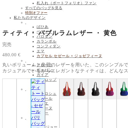
札入れ（ポートフォリオ）ファン
すべてのバッグを見る
特別オファー
私たちのデザイン
ばひあ
ティティ・ バブルラムレザー ・ 黄色
ベティナ
バロタン
カランボル
完売
コンフィダン
エマ
480.00
€
カプセル セゼール × ジョゼフィーヌ
丸いボリュームと良質のレザーを用いた、このシンプル
フローラ
ギャバン
カジュアルでいながらエレガントなティティは、どんな
ガイア
ギャロップ
ガガ
ガヴロシュ
ユサール
ジョエ
イコーヌ
ジョー
レオ
小型 ジョー