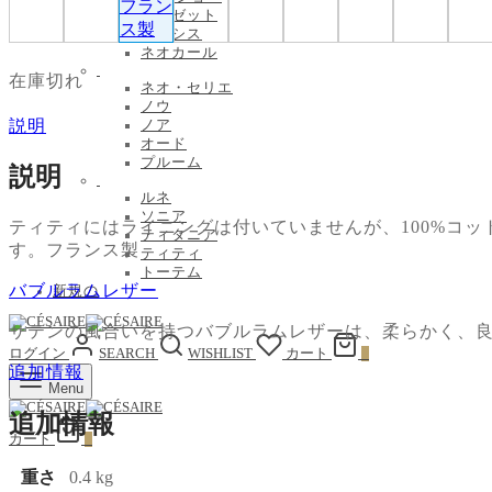
ミュゼット
ナルシス
ネオカール
在庫切れ
ネオ・セリエ
ノウ
説明
ノア
オード
プルーム
説明
ルネ
ソニア
ティティにはライニングは付いていませんが、100%コ
ティタニア
す。フランス製
ティティ
トーテム
バブルラムレザー
新規の
サテンの風合いを持つバブルラムレザーは、柔らかく、良
ログイン
SEARCH
WISHLIST
カート
0
追加情報
Menu
追加情報
カート
0
重さ
0.4 kg