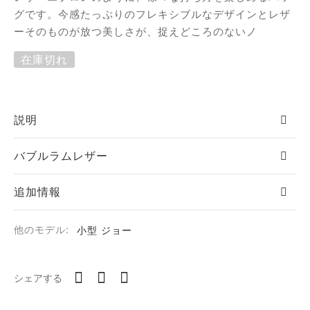
グです。今感たっぷりのフレキシブルなデザインとレザ
オファー
フィダン
ーそのものが放つ美しさが、捉えどころのないノ
在庫切れ
ーラ
説明
バン
バブルラムレザー
ア
追加情報
ロップ
他のモデル:
小型 ジョー
ロシュ
シェアする
ール