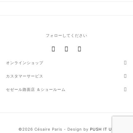
エ
ーヌ
ー
フォローしてください
オンラインショップ
 ジョー
カスタマーサービス
ゼット
セゼール路面店 ＆ショールーム
シス
カール
・セリエ
©2026 Césaire Paris - Design by
PUSH IT UP