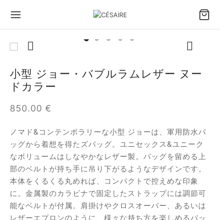
Back
Back
Back
Back
Back
Back
小型 ジョー・バブルラムレザー ヌー
ドカラー
ッグ＆アクセサリー
ち方で選ぶバッグ
イズで選ぶバッグ
イプで選ぶバッグ
小物
たちのデザイン
850.00
€
方で選ぶバッグ
ドバッグ
めのバッグとトートバッグ
トレザーバッグ
フィデントホルスターポーチ
セル セゼール × ジョゼフィーヌ
ノマド&コンテンポラリーな小型 ジョーは、軍用防水バ
ズで選ぶバッグ
ルダーバッグ
ィアムバッグ
バッグ
 スマートフォンポーチ
あ
ッグから着想を得たズバッグ。ユニセックス&ユニーク
なボリュームはしなやかなレザー製。バッグを留める上
プで選ぶバッグ
スボディバッグ
なバッグとイブニングバッグ
れ（ポートフォリオ）ファン － 大きいモデル
タン
部のベルトが持ち手に吊り下がるようなデザインです。
本体をくるくる丸めれば、コンパクトで控えめな印象
物
れ（ポートフォリオ）ファン
ィナ
に。金属製のカラビナで固定したストラップには調節可
能なベルトが付属。肩掛けやクロスオーバー、あるいは
ップ
ンボル
レザーエプロンのように、様々な持ち方を楽しめるバッ