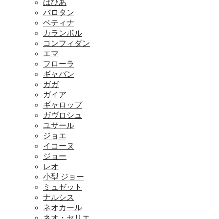
ばひあ
バロタン
ベティナ
カランボル
コンフィダン
エマ
フローラ
ギャバン
ガガ
ガイア
ギャロップ
ガヴロシュ
ユサール
ジョエ
イコーヌ
ジョー
レオ
小型 ジョー
ミュゼット
ナルシス
ネオカール
ネオ・セリエ