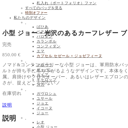
札入れ（ポートフォリオ）ファン
すべてのバッグを見る
特別オファー
私たちのデザイン
ばひあ
小型 ジョー・光沢のあるカーフレザー 
ベティナ
バロタン
カランボル
完売
コンフィダン
エマ
850.00
€
カプセル セゼール × ジョゼフィーヌ
ノマド&コンテンポラリーな小型 ジョーは、軍用防水バ
フローラ
ギャバン
ルトが持ち手に吊り下がるようなデザインです。本体を
ガイア
属。肩掛けやクロスオーバー、あるいはレザーエプロン
ギャロップ
さが、捉えどころのないノ
ガガ
在庫切れ
ガヴロシュ
ユサール
ジョエ
説明
イコーヌ
ジョー
説明
レオ
小型 ジョー