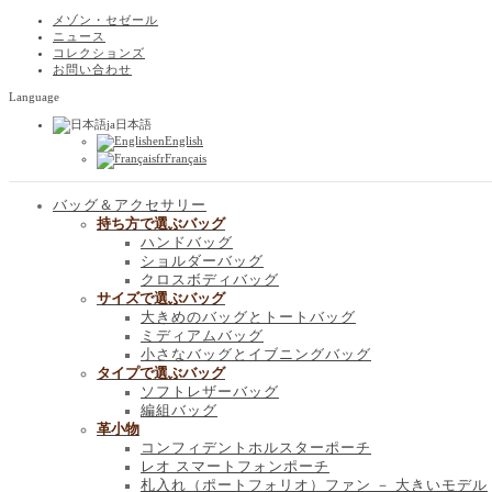
メゾン・セゼール
ニュース
コレクションズ
お問い合わせ
Language
ja
日本語
en
English
fr
Français
バッグ＆アクセサリー
持ち方で選ぶバッグ
ハンドバッグ
ショルダーバッグ
クロスボディバッグ
サイズで選ぶバッグ
大きめのバッグとトートバッグ
ミディアムバッグ
小さなバッグとイブニングバッグ
タイプで選ぶバッグ
ソフトレザーバッグ
編組バッグ
革小物
コンフィデントホルスターポーチ
レオ スマートフォンポーチ
札入れ（ポートフォリオ）ファン － 大きいモデル