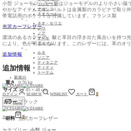
小型 ジョーモジュラー袋はジョーモデルのより小さい版
ミュゼット
ナルシス
やかなアイテムです。ベルトは金属製のカラビナで取り
ネオカール
帯電話用のポケットが付属しています。フランス製
ネオ・セリエ
光沢カーフレザー
ノウ
ノア
濃淡のあるカラーの、皺と革目の浮き出た風合いを持つ光
オード
により、色が明るくなります。このレザーには、革のオ
プルーム
ルネ
追加情報
ソニア
ティタニア
追加情報
ティティ
トーテム
新規の
重さ
0.76 kg
サイズ
2 × 45 × 48 cm
ログイン
SEARCH
WISHLIST
カート
0
カラー
ブラック
Menu
カート
0
材料
光沢カーフレザー
カテゴリー:
小型 ジョー