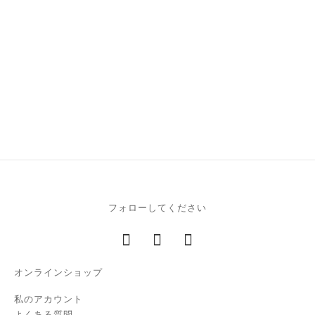
ザー・ゴールド
ザー・ブロンズ
860.00
€
860.00
€
ガイア・グレインド・トリ
ヨン・ シエルブルー
ガイア・乗用馬 カーフレ
860.00
€
ザー・ブラック
860.00
€
フォローしてください
オンラインショップ
私のアカウント
よくある質問