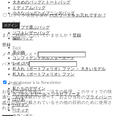
須
大きめのバッグとトートバッグ
ミディアムバッグ
小さなバッグとイブニングバッグ
ログイン状態を保存
パスワードをお忘れですか ?
Back
ログイン
タイプで選ぶバッグ
ソフトレザーバッグ
まだご利用いただいていませんか？
登録
編組バッグ
登録
Back
革小物
必
メールアドレス
*
コンフィデントホルスターポーチ
須
レオ スマートフォンポーチ
必
パスワード
*
札入れ（ポートフォリオ）ファン － 大きいモデル
須
札入れ（ポートフォリオ）ファン
Je m'abonne à la Newsletter
Back
私たちのデザイン
お客様の個人情報は、ご注文の処理、このサイトでの快
カプセル セゼール × ジョゼフィーヌ
適なご利用体験のサポート、および当社の
プライバシー
ばひあ
ポリシー
に記載されているその他の目的のために使用さ
バロタン
れます。
ベティナ
カランボル