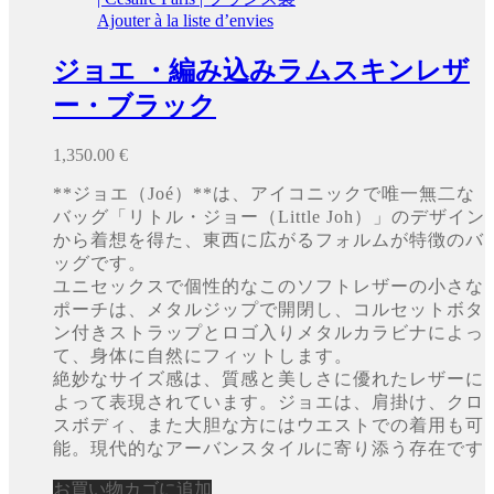
Ajouter à la liste d’envies
ジョエ ・編み込みラムスキンレザ
ー・ブラック
1,350.00
€
**ジョエ（Joé）**は、アイコニックで唯一無二な
バッグ「リトル・ジョー（Little Joh）」のデザイン
から着想を得た、東西に広がるフォルムが特徴のバ
ッグです。
ユニセックスで個性的なこのソフトレザーの小さな
ポーチは、メタルジップで開閉し、コルセットボタ
ン付きストラップとロゴ入りメタルカラビナによっ
て、身体に自然にフィットします。
絶妙なサイズ感は、質感と美しさに優れたレザーに
よって表現されています。ジョエは、肩掛け、クロ
スボディ、また大胆な方にはウエストでの着用も可
能。現代的なアーバンスタイルに寄り添う存在です
お買い物カゴに追加