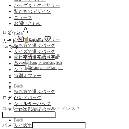
バッグ＆アクセサリー
私たちのデザイン
ニュース
お問い合わせ
ログイン
Back
バッグ＆アクセサリー
カート
0
Wishlist
持ち方で選ぶバッグ
Language
サイズで選ぶバッグ
日本語
日本語
タイプで選ぶバッグ
en
English
革小物
fr
Français
ショップ
特別オファー
Back
持ち方で選ぶバッグ
ハンドバッグ
ログイン
ショルダーバッグ
必
ユーザー名またはメールアドレス
*
クロスボディバッグ
須
Back
必
パスワード
*
サイズで選ぶバッグ