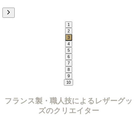
1
2
3
4
5
6
7
8
9
10
フランス製・職人技によるレザーグッ
ズのクリエイター