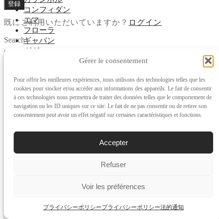
登録
コンフィダン
エマ
既にご利用いただいていますか？
ログイン
フローラ
Search
ギャバン
ガガ
検
Gérer le consentement
ガイア
検
索
ギャロップ
索
対
Pour offrir les meilleures expériences, nous utilisons des technologies telles que les
ガヴロシュ
象:
cookies pour stocker et/ou accéder aux informations des appareils. Le fait de consentir
ユサール
à ces technologies nous permettra de traiter des données telles que le comportement de
ジョエ
navigation ou les ID uniques sur ce site. Le fait de ne pas consentir ou de retirer son
イコーヌ
consentement peut avoir un effet négatif sur certaines caractéristiques et fonctions.
ジョー
レオ
Accepter
小型 ジョー
ミュゼット
ナルシス
Refuser
ネオカール
ネオ・セリエ
Voir les préférences
ノウ
ノア
プライバシーポリシー
プライバシーポリシー
法的通知
オード