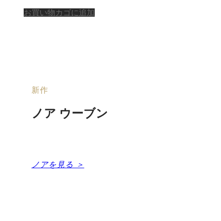
お買い物カゴに追加
新作
ノア ウーブン
ミニマルなシルエットに、存在感あふれる
編み込みの魅力。
ノアを見る ＞