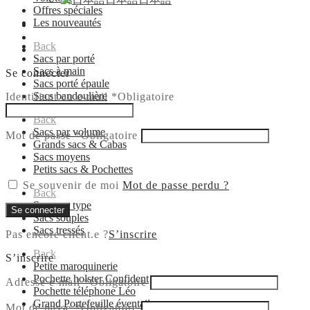
Offres spéciales
Les nouveautés
Back
Sacs par porté
Sacs à main
Se connecter
Sacs porté épaule
Sacs bandoulière
Identifiant ou e-mail
*
Obligatoire
Back
Sacs par volume
Mot de passe
*
Obligatoire
Grands sacs & Cabas
Sacs moyens
Petits sacs & Pochettes
Se souvenir de moi
Mot de passe perdu ?
Back
Sacs par type
Se connecter
Sacs souples
Sacs tressés
Pas encore client.e ?
S’inscrire
Back
S’inscrire
Petite maroquinerie
Pochette holster Confident
Adresse e-mail
*
Obligatoire
Pochette téléphone Léo
Grand Portefeuille éventail
Mot de passe
*
Obligatoire