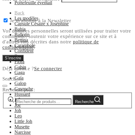
Portefeuille éventail
Back
Les modèles
Je m'abonne à la Newsletter
Capsule Césaire x Joséphine
Bahia
Vos données personnelles seront utilisées pour traiter votre
Ballotin
commande, soutenir votre expérience sur ce site et à
Bettina
d'autres fins décrites dans notre
politique de
Carambole
confidentialité
.
Confident
Ema
S’inscrire
Flora
Gabin
Déjà client.e ?
Se connecter
Gaga
Gaïa
Search
Galop
Gavroche
Recherche pour :
Hussard
Icône
Recherche
Joe
Joh
Leo
Little Joh
Musette
Narcisse