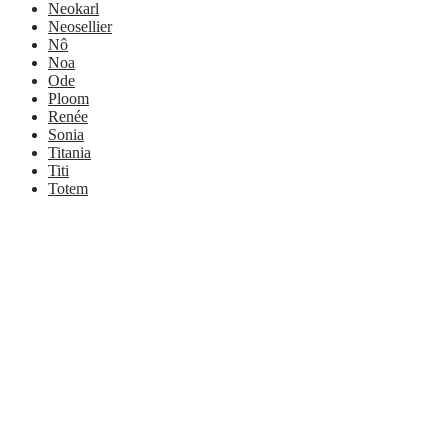
Neokarl
Neosellier
Nô
Noa
Ode
Ploom
Renée
Sonia
Titania
Titi
Totem