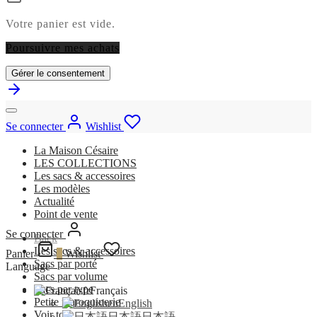
Votre panier est vide.
Poursuivre mes achats
Gérer le consentement
Se connecter
Wishlist
La Maison Césaire
LES COLLECTIONS
Les sacs & accessoires
Les modèles
Actualité
Point de vente
Se connecter
Back
Les sacs & accessoires
Panier
0
Wishlist
Sacs par porté
Language
Sacs par volume
Sacs par type
fr
Français
Petite maroquinerie
en
English
Voir tout
日本語
日本語