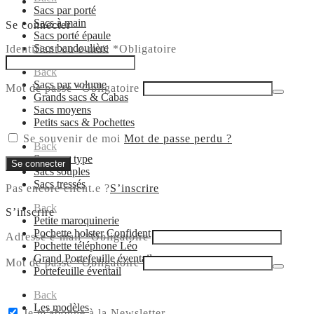
Sacs par porté
Sacs à main
Se connecter
Sacs porté épaule
Sacs bandoulière
Identifiant ou e-mail
*
Obligatoire
Back
Sacs par volume
Mot de passe
*
Obligatoire
Grands sacs & Cabas
Sacs moyens
Petits sacs & Pochettes
Se souvenir de moi
Mot de passe perdu ?
Back
Sacs par type
Se connecter
Sacs souples
Sacs tressés
Pas encore client.e ?
S’inscrire
Back
S’inscrire
Petite maroquinerie
Pochette holster Confident
Adresse e-mail
*
Obligatoire
Pochette téléphone Léo
Grand Portefeuille éventail
Mot de passe
*
Obligatoire
Portefeuille éventail
Back
Les modèles
Je m'abonne à la Newsletter