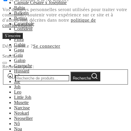
Capsule Césaire x Joséphine
Bahia
Vos données personnelles seront utilisées pour traiter votre
Ballotin
commande, soutenir votre expérience sur ce site et à
Bettina
d'autres fins décrites dans notre
politique de
Carambole
confidentialité
.
Confident
Ema
S’inscrire
Flora
Gabin
Déjà client.e ?
Se connecter
Gaga
Gaïa
Search
Galop
Gavroche
Recherche pour :
Hussard
Icône
Recherche
Joe
Joh
Leo
Little Joh
Musette
Narcisse
Neokarl
Neosellier
Nô
Noa