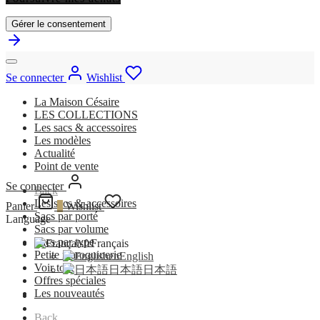
Gérer le consentement
Se connecter
Wishlist
La Maison Césaire
LES COLLECTIONS
Les sacs & accessoires
Les modèles
Actualité
Point de vente
Se connecter
Back
Les sacs & accessoires
Panier
0
Wishlist
Sacs par porté
Language
Sacs par volume
Sacs par type
fr
Français
Petite maroquinerie
en
English
Voir tout
日本語
日本語
Offres spéciales
Les nouveautés
Back