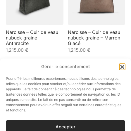
Narcisse – Cuir de veau
Narcisse – Cuir de veau
nubuck grainé –
nubuck grainé – Marron
Anthracite
Glacé
1,215.00
€
1,215.00
€
Gérer le consentement
Pour offrir les meilleures expériences, nous utilisons des technologies
SUIVEZ-NOUS…
telles que les cookies pour stocker et/ou accéder aux informations des
appareils. Le fait de consentir à ces technologies nous permettra de
traiter des données telles que le comportement de navigation ou les ID
uniques sur ce site. Le fait de ne pas consentir ou de retirer son
consentement peut avoir un effet négatif sur certaines caractéristiques
E-SHOP
et fonctions.
SERVICE CLIENT
Accepter