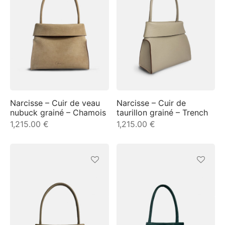
e
Narcisse – Cuir de veau
Narcisse – Cuir de
le Joh
nubuck grainé – Chamois
taurillon grainé – Trench
1,215.00
€
1,215.00
€
tte
isse
arl
ellier