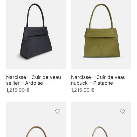
es spéciales
ident
nouveautés
a
in
a
Narcisse – Cuir de veau
Narcisse – Cuir de veau
sellier – Ardoise
nubuck – Pistache
1,215.00
€
1,215.00
€
op
roche
sard