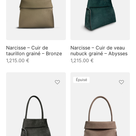
Narcisse – Cuir de
Narcisse – Cuir de veau
om
taurillon grainé – Bronze
nubuck grainé – Abysses
1,215.00
€
1,215.00
€
ée
Épuisé
a
nia
em