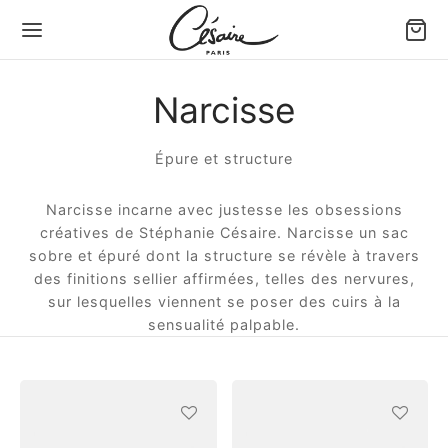
Narcisse
Back
Back
Back
Back
Back
Back
Épure et structure
 SACS & ACCESSOIRES
S PAR PORTÉ
S PAR VOLUME
S PAR TYPE
ITE MAROQUINERIE
 MODÈLES
Narcisse incarne avec justesse les obsessions
 par porté
 à main
ds sacs & Cabas
 souples
ette holster Confident
ule Césaire x Joséphine
créatives de Stéphanie Césaire. Narcisse un sac
sobre et épuré dont la structure se révèle à travers
 par volume
 porté épaule
s moyens
 tressés
ette téléphone Léo
a
des finitions sellier affirmées, telles des nervures,
sur lesquelles viennent se poser des cuirs à la
 par type
 bandoulière
ts sacs & Pochettes
d Portefeuille éventail
tin
sensualité palpable.
te maroquinerie
efeuille éventail
ina
 tout
ambole