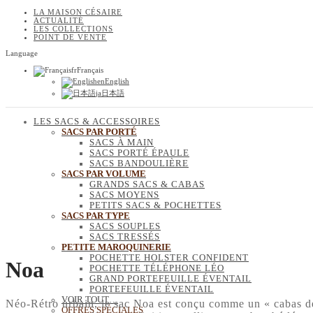
LA MAISON CÉSAIRE
ACTUALITÉ
LES COLLECTIONS
POINT DE VENTE
Language
fr
Français
en
English
ja
日本語
LES SACS & ACCESSOIRES
SACS PAR PORTÉ
SACS À MAIN
SACS PORTÉ ÉPAULE
SACS BANDOULIÈRE
SACS PAR VOLUME
GRANDS SACS & CABAS
SACS MOYENS
PETITS SACS & POCHETTES
SACS PAR TYPE
SACS SOUPLES
SACS TRESSÉS
PETITE MAROQUINERIE
POCHETTE HOLSTER CONFIDENT
Noa
POCHETTE TÉLÉPHONE LÉO
GRAND PORTEFEUILLE ÉVENTAIL
PORTEFEUILLE ÉVENTAIL
VOIR TOUT…
Néo-Rétro urbain, le sac Noa est conçu comme un « cabas de 
OFFRES SPÉCIALES