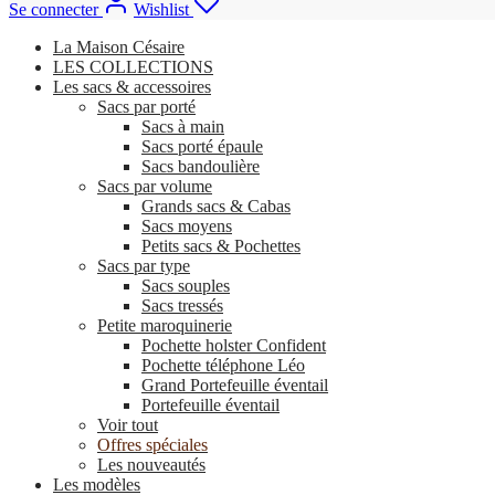
Se connecter
Wishlist
La Maison Césaire
LES COLLECTIONS
Les sacs & accessoires
Sacs par porté
Sacs à main
Sacs porté épaule
Sacs bandoulière
Sacs par volume
Grands sacs & Cabas
Sacs moyens
Petits sacs & Pochettes
Sacs par type
Sacs souples
Sacs tressés
Petite maroquinerie
Pochette holster Confident
Pochette téléphone Léo
Grand Portefeuille éventail
Portefeuille éventail
Voir tout
Offres spéciales
Les nouveautés
Les modèles