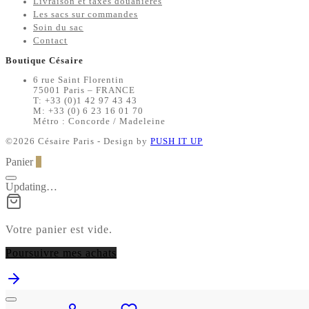
Livraison et taxes douanières
Les sacs sur commandes
Soin du sac
Contact
Boutique Césaire
6 rue Saint Florentin
75001 Paris – FRANCE
T: +33 (0)1 42 97 43 43
M: +33 (0) 6 23 16 01 70
Métro : Concorde / Madeleine
©2026 Césaire Paris - Design by
PUSH IT UP
Panier
0
Updating…
Votre panier est vide.
Poursuivre mes achats