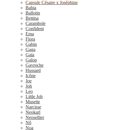
Capsule Césaire x Joséphine
Bahia
Ballotin
Bettina
Carambole
Confident
Ema
Flora
Gabin
Gaga
Gaïa
Galop
Gavroche
Hussard
Icône
Joe
Joh
Leo
Little Joh
Musette
Narcisse
Neokarl
Neosellier
Nô
Noa