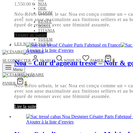
1,550.00
€
NOA
ODE
PLOOM
Néo-Rétro urbain, le sac Noa est conçu comme un « caba
avec son anse maximaliste aux finitions selliers et au b
RENÉE
épuré de renouer avec une féminité assumée.
SONIA
TITANIA
Ajouter au panier
TITI
TOTEM
LES NOUVEAUTÉS
Ajouter à la liste d’envies
SE CONNECTER
SEARCH
WISHLIST
PANIER
0
Noa – Cuir d’agneau tressé – Noir & g
Menu
1,450.00
€
PANIER
0
Néo-Rétro urbain, le sac Noa est conçu comme un « caba
avec son anse maximaliste aux finitions selliers et au b
épuré de renouer avec une féminité assumée.
Lire la suite
Ajouter à la liste d’envies