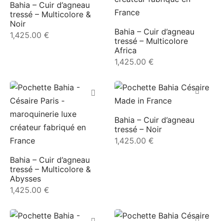
Bahia – Cuir d’agneau
es spéciales
ident
tressé – Multicolore &
Noir
Bahia – Cuir d’agneau
1,425.00
€
nouveautés
tressé – Multicolore
Africa
a
1,425.00
€
in
a
Bahia – Cuir d’agneau
tressé – Noir
1,425.00
€
op
Bahia – Cuir d’agneau
tressé – Multicolore &
Abysses
roche
1,425.00
€
sard