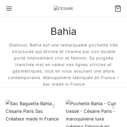
Bahia
Back
Back
Back
Back
Back
Back
Glamour, Bahia est une remarquable pochette très
 SACS & ACCESSOIRES
S PAR PORTÉ
S PAR VOLUME
S PAR TYPE
ITE MAROQUINERIE
 MODÈLES
structurée qui étonne et charme par son double
porté intensément chic et féminin. Sa poignée
 par porté
 à main
ds sacs & Cabas
 souples
ette holster Confident
ule Césaire x Joséphine
tranchée met en valeur ses lignes strictes et
géométriques, tout en vous assurant une allure
contemporaine.
Maroquinerie fabriquée en France –
 par volume
 porté épaule
s moyens
 tressés
ette téléphone Léo
a
Sac made in France
 par type
 bandoulière
ts sacs & Pochettes
d Portefeuille éventail
tin
te maroquinerie
efeuille éventail
ina
 tout
ambole