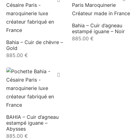
e
Bahia – Cuir d’agneau
estampé iguane – Noir
885.00
€
Bahia – Cuir de chèvre –
Gold
885.00
€
le Joh
tte
isse
arl
BAHIA – Cuir d’agneau
estampé iguane –
Abysses
ellier
885.00
€