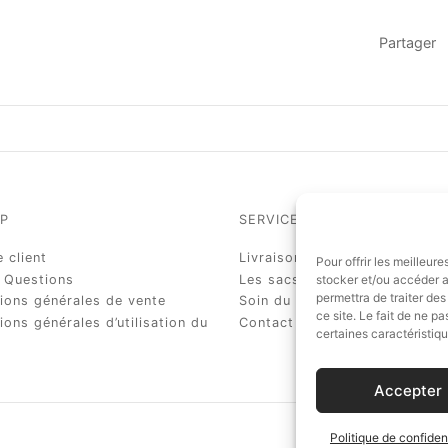
Partager
P
SERVICE CLIENT
 client
Livraison et taxes douanières
Pour offrir les meilleur
 Questions
Les sacs sur commandes
stocker et/ou accéder a
permettra de traiter de
ions générales de vente
Soin du sac
ce site. Le fait de ne p
ions générales d’utilisation du
Contact
certaines caractéristiqu
Accepter
Politique de confident