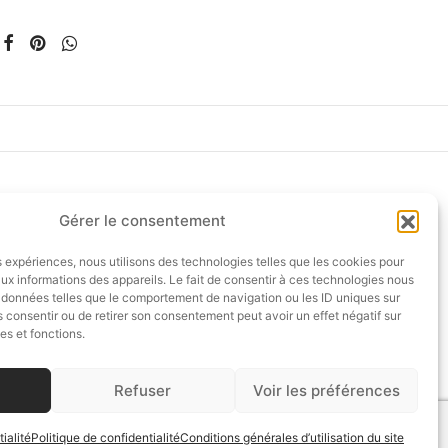
Gérer le consentement
BOUTIQUE CÉSAIRE
6 rue Saint Florentin
es expériences, nous utilisons des technologies telles que les cookies pour
75001 Paris – FRANCE
ux informations des appareils. Le fait de consentir à ces technologies nous
s données telles que le comportement de navigation ou les ID uniques sur
T: +33 (0)1 42 97 43 43
as consentir ou de retirer son consentement peut avoir un effet négatif sur
M: +33 (0) 6 23 16 01 70
es et fonctions.
Métro : Concorde / Madeleine
Refuser
Voir les préférences
ialité
Politique de confidentialité
Conditions générales d’utilisation du site
©2026 Césaire Paris - Design by
PUSH IT UP