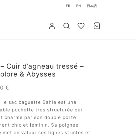
FR
EN
日本語
– Cuir d’agneau tressé –
colore & Abysses
00
€
 le sac baguette Bahia est une
ble pochette très structurée qui
et charme par son double porté
ent chic et féminin. Sa poignée
 met en valeur ses lignes strictes et