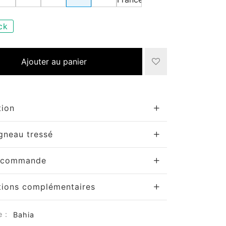
ck
Ajouter au panier
tion
agneau tressé
r commande
tions complémentaires
e :
Bahia