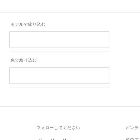
モデルで絞り込む
レオ
トリ
350
お買
色で絞り込む
レオ
トリ
350
お買
フォローしてください
オンラ
私のア