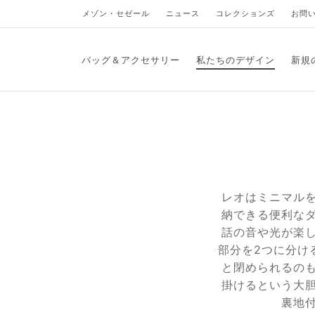
メゾン・セゼール
ニュース
コレクションズ
お問
バッグ＆アクセサリー
私たちのデザイン
新規
レオはミニマル
納できる便利な
話の音や光が楽
部分を2つに分け
と閉められるの
掛けるという大
裏地