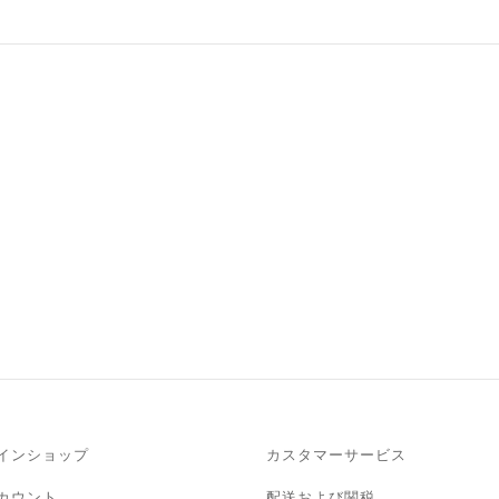
レオ・ 乗用馬 カー
フレザー・ブラック
・ グレインド・
ヨン・トレンチ
350.00
€
.00
€
お買い物カゴに追加
い物カゴに追加
レオ・ グレインド・
・ グレインド・
トリヨン・アスファ
ヨン・ごま
ルト
.00
€
350.00
€
い物カゴに追加
続きを読む
インショップ
カスタマーサービス
カウント
配送および関税