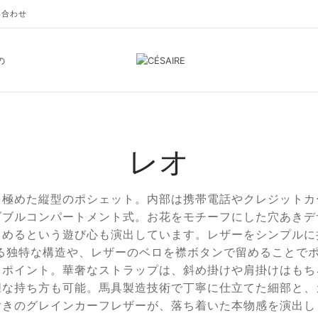
い合わせ
の
レオ
を極めた縦型のポシェット。内部は携帯電話やクレジットカ
ダブルコンパートメント式。お花をモチーフにした穴あきデ
しめるという遊び心も演出しています。レザーをシンプルに
る独特な構造や、レザーのベロを襟ボタンで留めることで
もポイント。華奢なストラップは、斜め掛けや肩掛けはもち
胆な持ち方も可能。馬具製造技術で丁寧に仕立てた細部と、
付きのグレインカーフレザーが、落ち着いた本物感を演出し