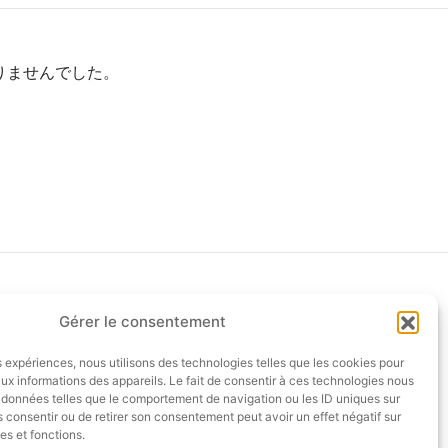
りませんでした。
Gérer le consentement
セゼール路面店 ＆ショールーム
6 rue Saint Florentin
es expériences, nous utilisons des technologies telles que les cookies pour
75001 Paris – FRANCE
ux informations des appareils. Le fait de consentir à ces technologies nous
s données telles que le comportement de navigation ou les ID uniques sur
T: +33 (0)1 42 97 43 43
as consentir ou de retirer son consentement peut avoir un effet négatif sur
M: +33 (0) 6 23 16 01 70
es et fonctions.
地下鉄: Concorde / Madeleine