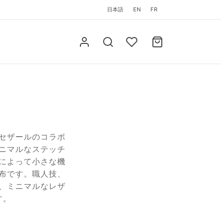
日本語
EN
FR
セザールのコラボ
ニマルなステッチ
によって小さな機
布です。職人技、
、ミニマルなレザ
す。