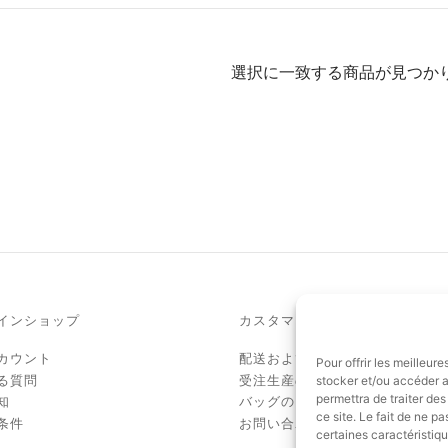
選択に一致する商品が見つか
インショップ
カスタマーサービス
カウント
配送および関税
Pour offrir les meilleur
る質問
受注生産のバッグ
stocker et/ou accéder a
permettra de traiter de
知
バッグのお手入れ
ce site. Le fait de ne p
条件
お問い合わせ
certaines caractéristiqu