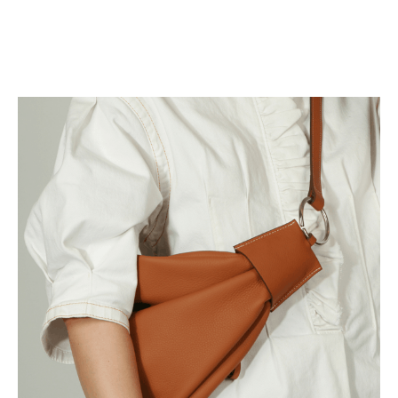
オファー
フィダン
ーラ
バン
ア
ロップ
ロシュ
ール