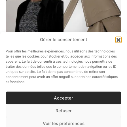
>カランボールバッグはこちら
<
Gérer le consentement
Pour offrir les meilleures expériences, nous utilisons des technologies
telles que les cookies pour stocker et/ou accéder aux informations des
appareils. Le fait de consentir à ces technologies nous permettra de
traiter des données telles que le comportement de navigation ou les ID
シェアする
uniques sur ce site. Le fait de ne pas consentir ou de retirer son
consentement peut avoir un effet négatif sur certaines caractéristiques
et fonctions.
Accepter
Refuser
フォローしてください
Voir les préférences