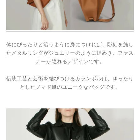
ド
体にぴったりと沿うように身につければ、彫刻を施し
ーム
たメタルリングがジュエリーのように煌めき、ファス
ナーが隠れるデザインです。
伝統工芸と芸術を結びつけるカランボルは、ゆったり
ア
としたノマド風のユニークなバッグです。
タニア
ティ
テム