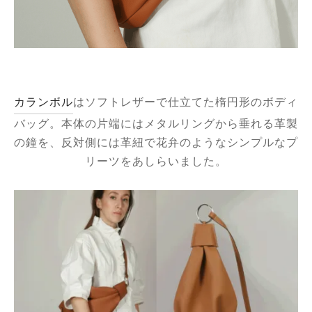
エ
ーヌ
ー
カランボル
はソフトレザーで仕立てた楕円形のボディ
バッグ。本体の片端にはメタルリングから垂れる革製
の鐘を、反対側には革紐で花弁のようなシンプルなプ
 ジョー
リーツをあしらいました。
ゼット
シス
カール
・セリエ