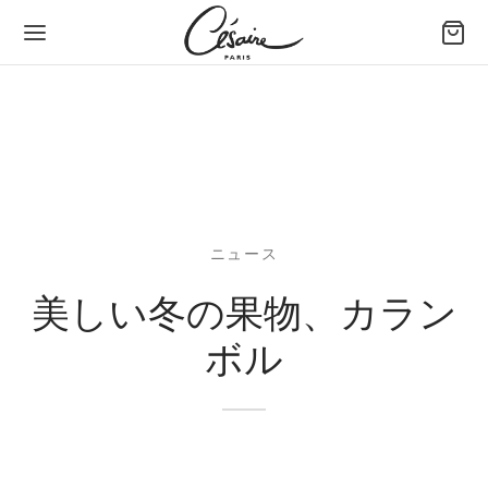
Back
Back
Back
Back
Back
Back
ッグ＆アクセサリー
ち方で選ぶバッグ
イズで選ぶバッグ
イプで選ぶバッグ
小物
たちのデザイン
方で選ぶバッグ
ドバッグ
めのバッグとトートバッグ
トレザーバッグ
フィデントホルスターポーチ
セル セゼール × ジョゼフィーヌ
ニュース
美しい冬の果物、カラン
ズで選ぶバッグ
ルダーバッグ
ィアムバッグ
バッグ
 スマートフォンポーチ
あ
ボル
プで選ぶバッグ
スボディバッグ
なバッグとイブニングバッグ
れ（ポートフォリオ）ファン － 大きいモデル
タン
物
れ（ポートフォリオ）ファン
ィナ
ップ
ンボル