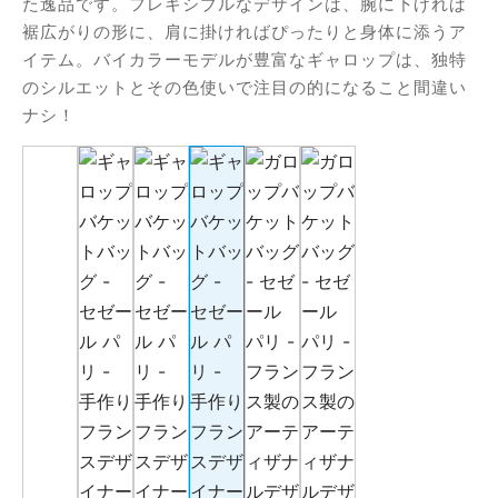
た逸品です。フレキシブルなデザインは、腕に下げれば
オファー
フィダン
裾広がりの形に、肩に掛ければぴったりと身体に添うア
イテム。バイカラーモデルが豊富なギャロップは、独特
のシルエットとその色使いで注目の的になること間違い
ナシ！
ーラ
バン
ア
ロップ
ロシュ
ール