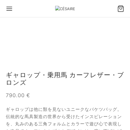
Back
Back
Back
Back
Back
Back
ッグ＆アクセサリー
ち方で選ぶバッグ
イズで選ぶバッグ
イプで選ぶバッグ
小物
たちのデザイン
方で選ぶバッグ
ドバッグ
めのバッグとトートバッグ
トレザーバッグ
フィデントホルスターポーチ
セル セゼール × ジョゼフィーヌ
ギャロップ・乗用馬 カーフレザー・ブ
ズで選ぶバッグ
ルダーバッグ
ィアムバッグ
バッグ
 スマートフォンポーチ
あ
ロンズ
プで選ぶバッグ
スボディバッグ
なバッグとイブニングバッグ
れ（ポートフォリオ）ファン － 大きいモデル
タン
790.00
€
物
れ（ポートフォリオ）ファン
ィナ
ギャロップは他に類を見ないユニークなバケツバッグ。
伝統的な馬具製造の世界から受けたインスピレーション
ップ
ンボル
を、丸みのある三角フォルムとカラーで遊び心で表現し