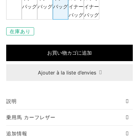
エ
ーヌ
在庫あり
ー
お買い物カゴに追加
 ジョー
Ajouter à la liste d’envies
ゼット
シス
説明
カール
乗用馬 カーフレザー
・セリエ
追加情報