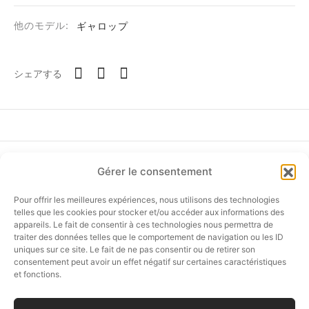
他のモデル:
ギャロップ
シェアする
ド
ーム
Gérer le consentement
ア
フォローしてください
Pour offrir les meilleures expériences, nous utilisons des technologies
telles que les cookies pour stocker et/ou accéder aux informations des
タニア
appareils. Le fait de consentir à ces technologies nous permettra de
traiter des données telles que le comportement de navigation ou les ID
uniques sur ce site. Le fait de ne pas consentir ou de retirer son
ティ
オンラインショップ
consentement peut avoir un effet négatif sur certaines caractéristiques
et fonctions.
カスタマーサービス
テム