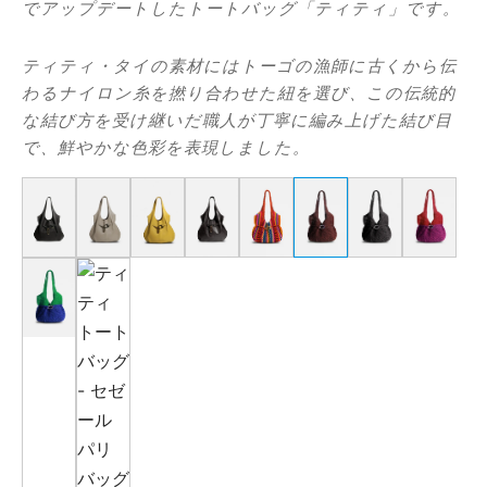
でアップデートしたトートバッグ「ティティ」です。
エ
ティティ・タイの素材にはトーゴの漁師に古くから伝
ーヌ
わるナイロン糸を撚り合わせた紐を選び、この伝統的
な結び方を受け継いだ職人が丁寧に編み上げた結び目
ー
で、鮮やかな色彩を表現しました。
 ジョー
ゼット
シス
カール
・セリエ