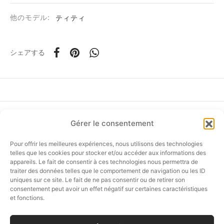
他のモデル:
ティティ
シェアする
Gérer le consentement
フォローしてください
Pour offrir les meilleures expériences, nous utilisons des technologies
telles que les cookies pour stocker et/ou accéder aux informations des
appareils. Le fait de consentir à ces technologies nous permettra de
traiter des données telles que le comportement de navigation ou les ID
uniques sur ce site. Le fait de ne pas consentir ou de retirer son
オンラインショップ
consentement peut avoir un effet négatif sur certaines caractéristiques
et fonctions.
カスタマーサービス