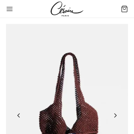
Back
Back
Back
Back
Back
Back
ッグ＆アクセサリー
ち方で選ぶバッグ
イズで選ぶバッグ
イプで選ぶバッグ
小物
たちのデザイン
方で選ぶバッグ
ドバッグ
めのバッグとトートバッグ
トレザーバッグ
フィデントホルスターポーチ
セル セゼール × ジョゼフィーヌ
ズで選ぶバッグ
ルダーバッグ
ィアムバッグ
バッグ
 スマートフォンポーチ
あ
プで選ぶバッグ
スボディバッグ
なバッグとイブニングバッグ
れ（ポートフォリオ）ファン － 大きいモデル
タン
物
れ（ポートフォリオ）ファン
ィナ
ップ
ンボル