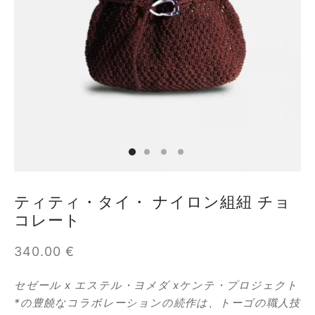
オファー
フィダン
ーラ
バン
ア
ティティ・タイ・ ナイロン組紐 チョ
コレート
ロップ
340.00
€
ロシュ
セゼール
x
エステル・ヨメダ
x
ケンテ・プロジェクト
ール
*
の豊饒なコラボレーションの続作は、トーゴの職人技