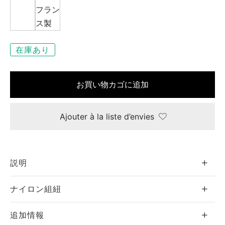
在庫あり
ド
ーム
お買い物カゴに追加
Ajouter à la liste d’envies
ア
タニア
説明
ティ
ナイロン組紐
テム
追加情報