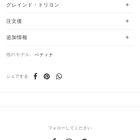
グレインド・トリヨン
注文後
ド
追加情報
ーム
他のモデル:
ベティナ
シェアする
ア
タニア
ティ
フォローしてください
テム