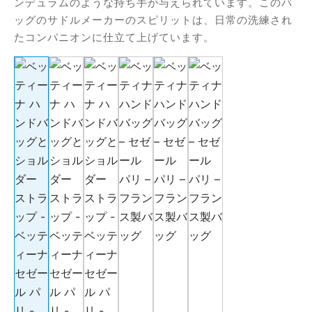
ンデュラムのような持ち手が与えられています。このバ
オファー
フィダン
ッグのサドルメーカーのスピリットは、日常の洗練され
たコンパニオンに仕立て上げています。
ーラ
バン
ア
ロップ
ロシュ
ール