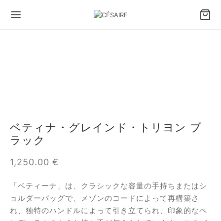
Back
Back
Back
Back
Back
Back
ッグ＆アクセサリー
ち方で選ぶバッグ
イズで選ぶバッグ
イプで選ぶバッグ
小物
たちのデザイン
方で選ぶバッグ
ドバッグ
めのバッグとトートバッグ
トレザーバッグ
フィデントホルスターポーチ
セル セゼール × ジョゼフィーヌ
ベティナ・グレインド・トリヨン ブ
ズで選ぶバッグ
ルダーバッグ
ィアムバッグ
バッグ
 スマートフォンポーチ
あ
ラック
プで選ぶバッグ
スボディバッグ
なバッグとイブニングバッグ
れ（ポートフォリオ）ファン － 大きいモデル
タン
1,250.00
€
物
れ（ポートフォリオ）ファン
ィナ
「ベティーナ」は、クラシックな容量の手持ちまたはシ
ョルダーバッグで、メゾンのコードによって再構築さ
ップ
ンボル
れ、独特のハンドルによって引き立てられ、印象的なペ