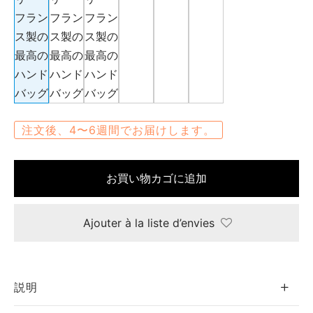
エ
ーヌ
ー
注文後、4〜6週間でお届けします。
 ジョー
お買い物カゴに追加
ゼット
シス
Ajouter à la liste d’envies
カール
説明
・セリエ