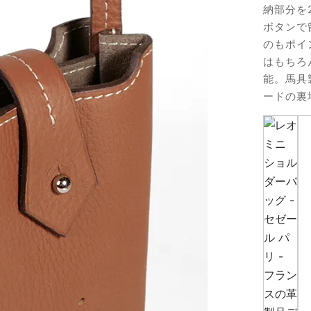
納部分を
ボタンで
のもポイ
はもちろ
能。馬具
ードの裏