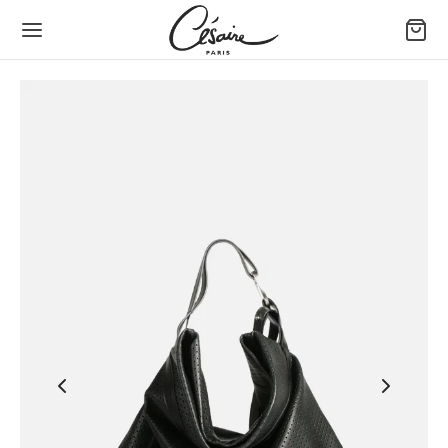
Back
Back
Back
Back
Back
Back
ッグ＆アクセサリー
ち方で選ぶバッグ
イズで選ぶバッグ
イプで選ぶバッグ
小物
たちのデザイン
方で選ぶバッグ
ドバッグ
めのバッグとトートバッグ
トレザーバッグ
フィデントホルスターポーチ
セル セゼール × ジョゼフィーヌ
ズで選ぶバッグ
ルダーバッグ
ィアムバッグ
バッグ
 スマートフォンポーチ
あ
プで選ぶバッグ
スボディバッグ
なバッグとイブニングバッグ
れ（ポートフォリオ）ファン － 大きいモデル
タン
物
れ（ポートフォリオ）ファン
ィナ
ップ
ンボル