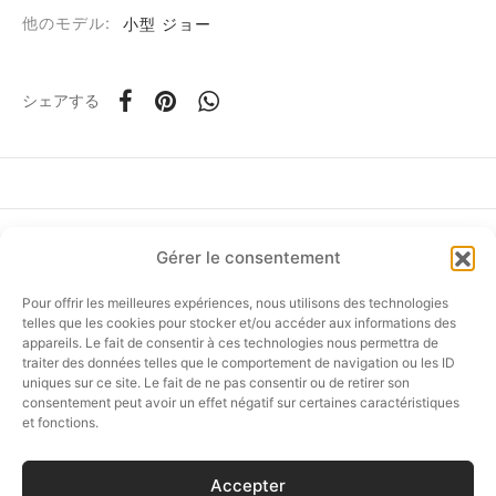
他のモデル:
小型 ジョー
シェアする
ド
ーム
Gérer le consentement
フォローしてください
ア
Pour offrir les meilleures expériences, nous utilisons des technologies
telles que les cookies pour stocker et/ou accéder aux informations des
appareils. Le fait de consentir à ces technologies nous permettra de
タニア
traiter des données telles que le comportement de navigation ou les ID
uniques sur ce site. Le fait de ne pas consentir ou de retirer son
オンラインショップ
ティ
consentement peut avoir un effet négatif sur certaines caractéristiques
et fonctions.
カスタマーサービス
テム
Accepter
セゼール路面店 ＆ショールーム