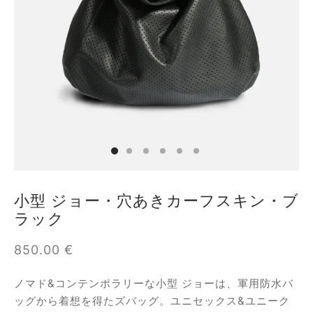
オファー
フィダン
ーラ
バン
ア
小型 ジョー・穴あきカーフスキン・ブ
ラック
ロップ
850.00
€
ロシュ
ノマド&コンテンポラリーな小型 ジョーは、軍用防水バ
ール
ッグから着想を得たズバッグ。ユニセックス&ユニーク