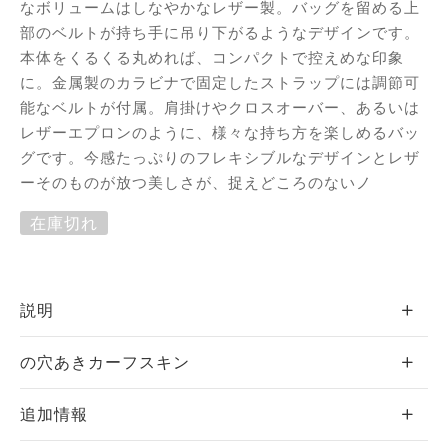
なボリュームはしなやかなレザー製。バッグを留める上
エ
部のベルトが持ち手に吊り下がるようなデザインです。
本体をくるくる丸めれば、コンパクトで控えめな印象
ーヌ
に。金属製のカラビナで固定したストラップには調節可
能なベルトが付属。肩掛けやクロスオーバー、あるいは
ー
レザーエプロンのように、様々な持ち方を楽しめるバッ
グです。今感たっぷりのフレキシブルなデザインとレザ
ーそのものが放つ美しさが、捉えどころのないノ
 ジョー
在庫切れ
ゼット
説明
シス
の穴あきカーフスキン
カール
追加情報
・セリエ