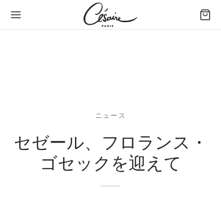
Back
Back
Back
Back
Back
Back
ッグ＆アクセサリー
ち方で選ぶバッグ
イズで選ぶバッグ
イプで選ぶバッグ
小物
たちのデザイン
方で選ぶバッグ
ドバッグ
めのバッグとトートバッグ
トレザーバッグ
フィデントホルスターポーチ
セル セゼール × ジョゼフィーヌ
ニュース
ズで選ぶバッグ
ルダーバッグ
ィアムバッグ
バッグ
 スマートフォンポーチ
あ
セゼール、フロランス・
ゴセックを迎えて
プで選ぶバッグ
スボディバッグ
なバッグとイブニングバッグ
れ（ポートフォリオ）ファン － 大きいモデル
タン
物
れ（ポートフォリオ）ファン
ィナ
ップ
ンボル