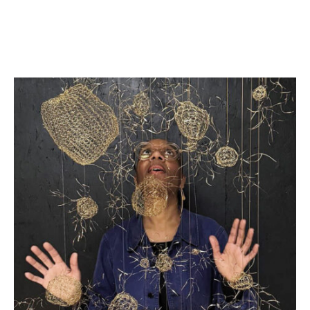
オファー
フィダン
ーラ
バン
ア
ロップ
ロシュ
ール