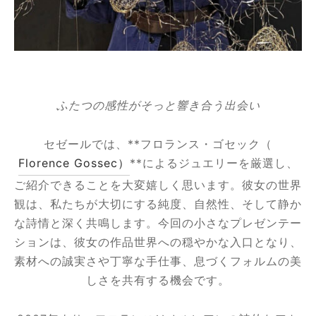
エ
ーヌ
ー
ふたつの感性がそっと響き合う出会い
セゼールでは、**フロランス・ゴセック（
 ジョー
Florence Gossec）
**によるジュエリーを厳選し、
ご紹介できることを大変嬉しく思います。彼女の世界
ゼット
観は、私たちが大切にする純度、自然性、そして静か
な詩情と深く共鳴します。今回の小さなプレゼンテー
シス
ションは、彼女の作品世界への穏やかな入口となり、
カール
素材への誠実さや丁寧な手仕事、息づくフォルムの美
しさを共有する機会です。
・セリエ