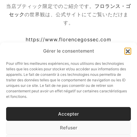
当店ブティック限定でのご紹介です。
フロランス・ゴ
セック
の世界観は、公式サイトにてご覧いただけま
す。
https://www.florencegossec.com
Gérer le consentement
Pour offrir les meilleures expériences, nous utilisons des technologies
telles que les cookies pour stocker et/ou accéder aux informations des
appareils. Le fait de consentir à ces technologies nous permettra de
traiter des données telles que le comportement de navigation ou les ID
シェアする
uniques sur ce site. Le fait de ne pas consentir ou de retirer son
consentement peut avoir un effet négatif sur certaines caractéristiques
et fonctions.
Accepter
Refuser
フォローしてください