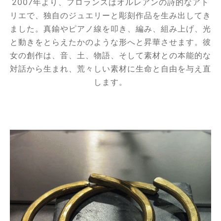
2007年より、フロランスはオルレアンの詩的なアト
リエで、独自のジュエリーと彫刻作品を生み出してき
ました。真鍮やピアノ線を叩き、編み、組み上げ、光
と動きをとらえたかのような形へと昇華させます。彼
女の創作は、音、土、物語、そして素材との本能的な
ド
対話から生まれ、荒々しい素材に生命と自由を与え直
します。
ーム
ア
タニア
ティ
テム