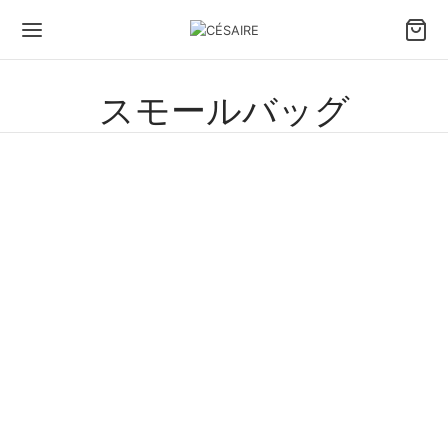
スモールバッグ
トーテム・バッファロー・
ノウ ・シアリング＆シャ
レザー・チョーク・ウッド
イニーカーフスキン・ノワ
スター
ール
540.00
€
480.00
€