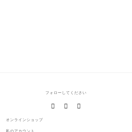
ノウ ・グレインド・カー
ノウ ・グレインド・カー
フスエード・プルーン
フスエード・青磁
440.00
€
440.00
€
フォローしてください
オンラインショップ
私のアカウント