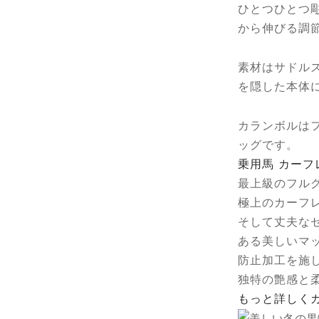
ひとつひとつ
フ
から伸びる調
レ
ザ
素材はサドル
ー・
を隠した本体
ス
レ
カランボルは
ー
ッグです。
ト
乗用馬 カーフ
個
最上級のフル
極上のカーフ
そして丈夫な
ある美しいマ
防止加工を施
独特の艶感と
もっと詳しくカ