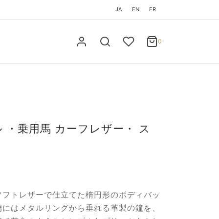
JA
EN
FR
0
カート
0
Updating…
お買い物カゴに商品がありません。
ショッピングを続ける
 ・乗用馬 カーフレザー・ ス
ソフトレザーで仕立てた楕円形のボディバッ
端にはメタルリングから垂れる革製の鐘を、