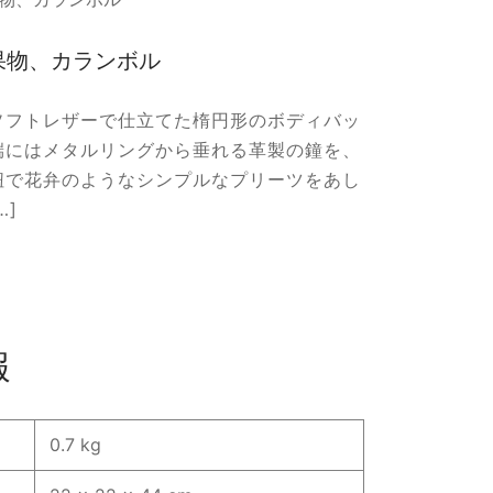
果物、カランボル
ソフトレザーで仕立てた楕円形のボディバッ
端にはメタルリングから垂れる革製の鐘を、
紐で花弁のようなシンプルなプリーツをあし
…]
報
0.7 kg