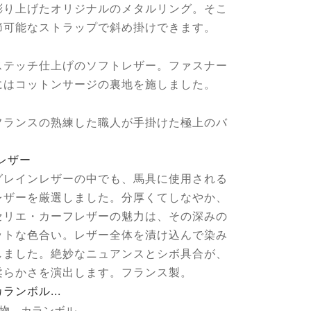
彫り上げたオリジナルのメタルリング。そこ
節可能なストラップで斜め掛けできます。
ステッチ仕上げのソフトレザー。ファスナー
にはコットンサージの裏地を施しました。
フランスの熟練した職人が手掛けた極上のバ
レザー
グレインレザーの中でも、馬具に使用される
レザーを厳選しました。分厚くてしなやか、
セリエ・カーフレザーの魅力は、その深みの
ットな色合い。レザー全体を漬け込んで染み
しました。絶妙なニュアンスとシボ具合が、
柔らかさを演出します。フランス製。
ランボル...