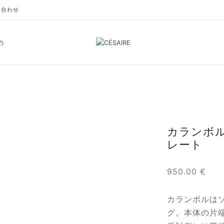
い合わせ
の
カランボル
レート
950.00
€
カランボルは
グ。本体の片