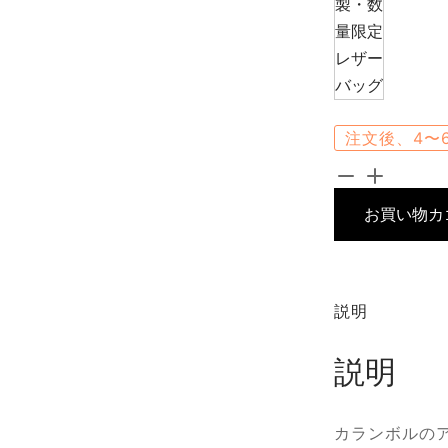
注文後、4〜
カ
ラ
お買い物カ
ン
ボ
ル
・
説明
乗
用
説明
馬
カ
カランボルの
ー