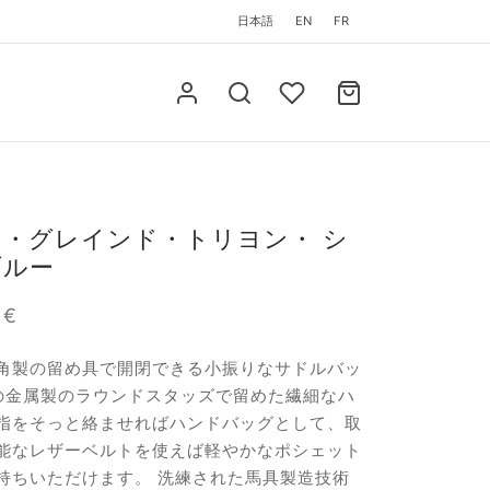
日本語
EN
FR
・グレインド・トリヨン・ シ
ブルー
0
€
角製の留め具で開閉できる小振りなサドルバッ
の金属製のラウンドスタッズで留めた繊細なハ
指をそっと絡ませればハンドバッグとして、取
能なレザーベルトを使えば軽やかなポシェット
持ちいただけます。 洗練された馬具製造技術