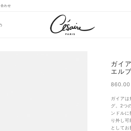
い合わせ
の
ガイア
エル
860.0
ガイアは
グ。2つ
ンドルに
り外し可
としてお