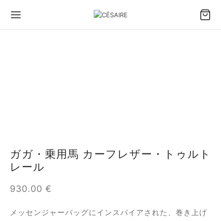
Back
Back
Back
Back
Back
Back
ッグ＆アクセサリー
ち方で選ぶバッグ
イズで選ぶバッグ
イプで選ぶバッグ
小物
たちのデザイン
方で選ぶバッグ
ドバッグ
めのバッグとトートバッグ
トレザーバッグ
フィデントホルスターポーチ
セル セゼール × ジョゼフィーヌ
ズで選ぶバッグ
ルダーバッグ
ィアムバッグ
バッグ
 スマートフォンポーチ
あ
ガガ・乗用馬 カーフレザー・トゥルト
プで選ぶバッグ
スボディバッグ
なバッグとイブニングバッグ
れ（ポートフォリオ）ファン － 大きいモデル
タン
レール
物
れ（ポートフォリオ）ファン
ィナ
930.00
€
ップ
ンボル
メッセンジャーバッグにインスパイアされた、巻き上げ