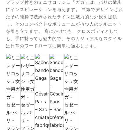
フラップ付きのミニサコッシュ「ガガ」は、パリの散歩
オファー
フィダン
にインスピレーションを与えます。 曲線でデザインされ
たその純粋で洗練されたラインは魅力的な外観を提供
し、そのコンパクトなボリュームが持つ人のシルエット
を引き立てます。 肩にかけても、クロスボディとして
ーラ
も、手に持っても魅力的で、そのカジュアルなスタイル
は日常のワードローブに簡単に適応します。
バン
ア
ロップ
ロシュ
ール