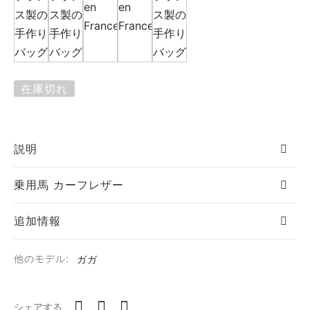
エ
ーヌ
ー
在庫切れ
説明
 ジョー
乗用馬 カーフレザー
ゼット
シス
追加情報
カール
他のモデル:
ガガ
・セリエ
シェアする