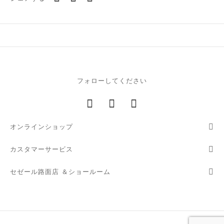
ド
フォローしてください
ーム
オンラインショップ
ア
カスタマーサービス
タニア
セゼール路面店 ＆ショールーム
ティ
テム