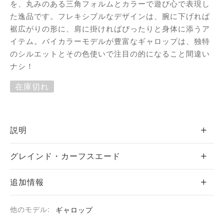
を、丸みのある三角フォルムとカラーで遊び心で表現し
エ
た逸品です。フレキシブルなデザインは、腕に下げれば
裾広がりの形に、肩に掛ければぴったりと身体に添うア
ーヌ
イテム。バイカラーモデルが豊富なギャロップは、独特
のシルエットとその色使いで注目の的になること間違い
ー
ナシ！
在庫切れ
 ジョー
説明
ゼット
グレインド・カーフスエード
シス
追加情報
カール
・セリエ
他のモデル:
ギャロップ