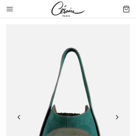
Back
Back
Back
Back
Back
Back
ッグ＆アクセサリー
ち方で選ぶバッグ
イズで選ぶバッグ
イプで選ぶバッグ
小物
たちのデザイン
方で選ぶバッグ
ドバッグ
めのバッグとトートバッグ
トレザーバッグ
フィデントホルスターポーチ
セル セゼール × ジョゼフィーヌ
ズで選ぶバッグ
ルダーバッグ
ィアムバッグ
バッグ
 スマートフォンポーチ
あ
プで選ぶバッグ
スボディバッグ
なバッグとイブニングバッグ
れ（ポートフォリオ）ファン － 大きいモデル
タン
物
れ（ポートフォリオ）ファン
ィナ
ップ
ンボル