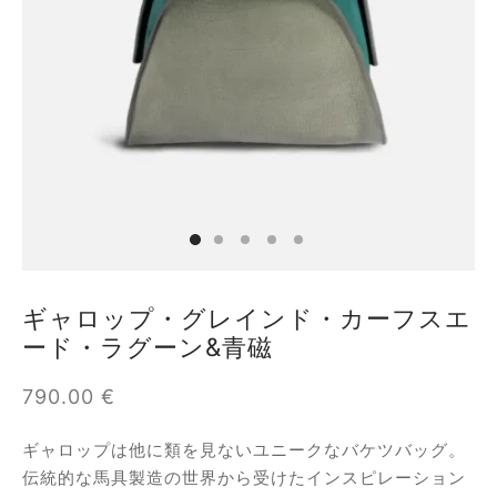
オファー
フィダン
ーラ
バン
ア
ギャロップ・グレインド・カーフスエ
ード・ラグーン&青磁
ロップ
790.00
€
ロシュ
ギャロップは他に類を見ないユニークなバケツバッグ。
ール
伝統的な馬具製造の世界から受けたインスピレーション