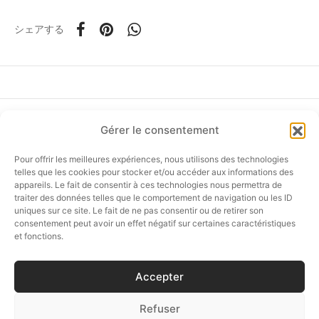
シェアする
ド
ーム
Gérer le consentement
フォローしてください
Pour offrir les meilleures expériences, nous utilisons des technologies
telles que les cookies pour stocker et/ou accéder aux informations des
appareils. Le fait de consentir à ces technologies nous permettra de
ア
traiter des données telles que le comportement de navigation ou les ID
uniques sur ce site. Le fait de ne pas consentir ou de retirer son
オンラインショップ
タニア
consentement peut avoir un effet négatif sur certaines caractéristiques
et fonctions.
カスタマーサービス
ティ
Accepter
セゼール路面店 ＆ショールーム
テム
Refuser