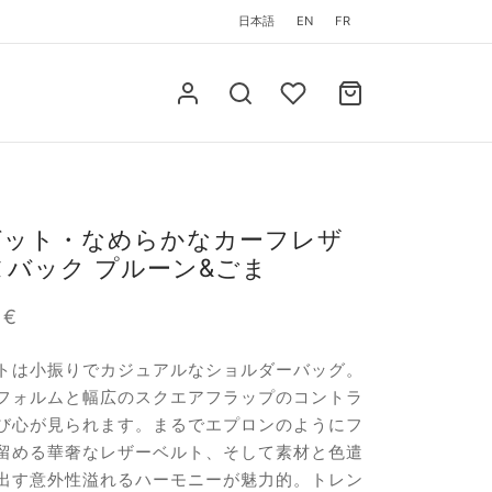
日本語
EN
FR
ゼット・なめらかなカーフレザ
 ヌバック プルーン&ごま
0
€
トは小振りでカジュアルなショルダーバッグ。
フォルムと幅広のスクエアフラップのコントラ
び心が見られます。まるでエプロンのようにフ
留める華奢なレザーベルト、そして素材と色遣
出す意外性溢れるハーモニーが魅力的。トレン