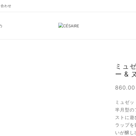
い合わせ
の
ミュ
ー &
860.0
ミュゼッ
半月型の
ストに遊
ラップを
いが醸し