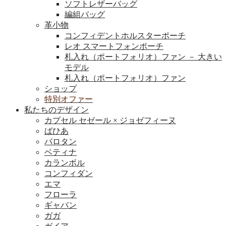
ソフトレザーバッグ
編組バッグ
革小物
コンフィデントホルスターポーチ
レオ スマートフォンポーチ
札入れ（ポートフォリオ）ファン － 大きい
モデル
札入れ（ポートフォリオ）ファン
ショップ
特別オファー
私たちのデザイン
カプセル セゼール × ジョゼフィーヌ
ばひあ
バロタン
ベティナ
カランボル
コンフィダン
エマ
フローラ
ギャバン
ガガ