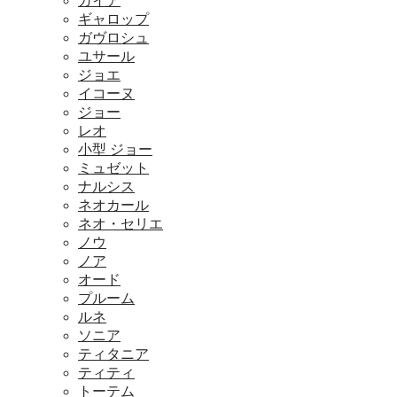
ガイア
ギャロップ
ガヴロシュ
ユサール
ジョエ
イコーヌ
ジョー
レオ
小型 ジョー
ミュゼット
ナルシス
ネオカール
ネオ・セリエ
ノウ
ノア
オード
プルーム
ルネ
ソニア
ティタニア
ティティ
トーテム