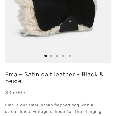
ial offers
ident
a
in
a
Ema – Satin calf leather – Black &
beige
op
835.00
€
roche
Ema is our small urban flapped bag with a
sard
streamlined, vintage silhouette. The plunging,