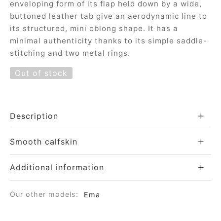
enveloping form of its flap held down by a wide,
e
buttoned leather tab give an aerodynamic line to
its structured, mini oblong shape. It has a
minimal authenticity thanks to its simple saddle-
stitching and two metal rings.
Out of stock
le Joh
Description
tte
Smooth calfskin
isse
Additional information
arl
Our other models:
Ema
ellier