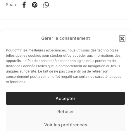
Share
Gérer le consentement
om
Pour offrir les meilleures expériences, nous utilisons des technologies
FOLLOW US…
telles que les cookies pour stocker et/ou accéder aux informations des
appareils. Le fait de consentir à ces technologies nous permettra de
ée
traiter des données telles que le comportement de navigation ou les ID
uniques sur ce site. Le fait de ne pas consentir ou de retirer son
consentement peut avoir un effet négatif sur certaines caractéristiques
a
E-SHOP
et fonctions.
nia
CUSTOMER SERVICE
Accepter
CÉSAIRE BOUTIQUE
Refuser
em
Voir les préférences