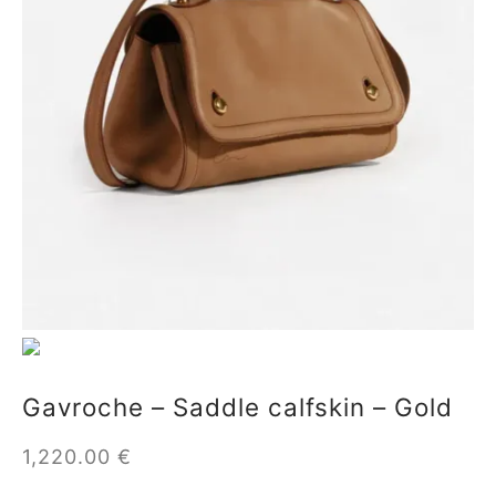
ial offers
ident
a
in
a
op
Gavroche – Saddle calfskin – Gold
roche
1,220.00
€
sard