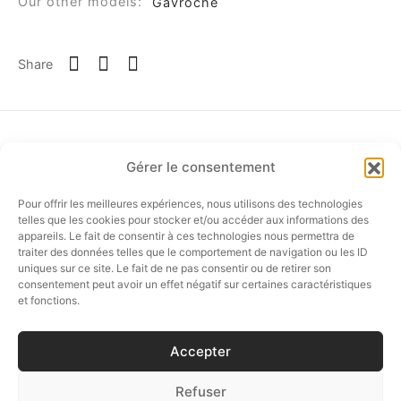
Our other models:
Gavroche
Share
Gérer le consentement
Pour offrir les meilleures expériences, nous utilisons des technologies
FOLLOW US…
telles que les cookies pour stocker et/ou accéder aux informations des
appareils. Le fait de consentir à ces technologies nous permettra de
traiter des données telles que le comportement de navigation ou les ID
uniques sur ce site. Le fait de ne pas consentir ou de retirer son
consentement peut avoir un effet négatif sur certaines caractéristiques
E-SHOP
et fonctions.
CUSTOMER SERVICE
Accepter
CÉSAIRE BOUTIQUE
Refuser