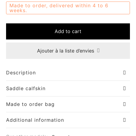
Made to order, delivered within 4 to 6
weeks.
Add to cart
om
Ajouter à la liste d’envies
ée
Description
a
Saddle calfskin
nia
Made to order bag
Additional information
em