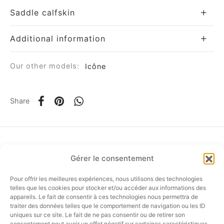
Saddle calfskin
Additional information
Our other models:
Icône
om
Share
ée
a
nia
Gérer le consentement
Pour offrir les meilleures expériences, nous utilisons des technologies
FOLLOW US…
telles que les cookies pour stocker et/ou accéder aux informations des
appareils. Le fait de consentir à ces technologies nous permettra de
em
traiter des données telles que le comportement de navigation ou les ID
uniques sur ce site. Le fait de ne pas consentir ou de retirer son
consentement peut avoir un effet négatif sur certaines caractéristiques