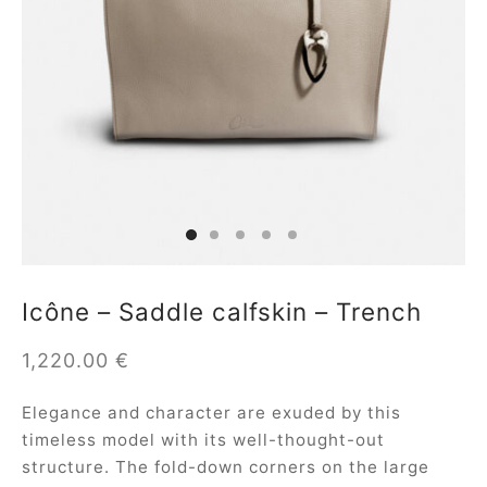
ial offers
ident
a
in
a
Icône – Saddle calfskin – Trench
op
1,220.00
€
roche
Elegance and character are exuded by this
timeless model with its well-thought-out
sard
structure. The fold-down corners on the large