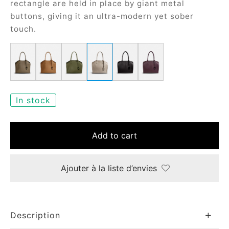
rectangle are held in place by giant metal
e
buttons, giving it an ultra-modern yet sober
touch.
In stock
le Joh
Add to cart
tte
isse
Ajouter à la liste d’envies
arl
ellier
Description