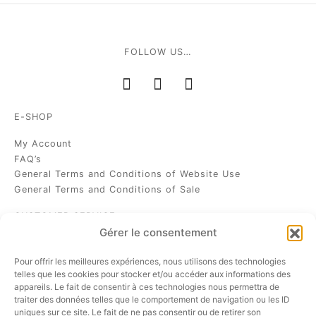
FOLLOW US…
E-SHOP
My Account
FAQ’s
General Terms and Conditions of Website Use
General Terms and Conditions of Sale
CUSTOMER SERVICE
Gérer le consentement
Shipping & Customs Duties
Made-to-Order Bag
Pour offrir les meilleures expériences, nous utilisons des technologies
Bag care
telles que les cookies pour stocker et/ou accéder aux informations des
appareils. Le fait de consentir à ces technologies nous permettra de
Contact
traiter des données telles que le comportement de navigation ou les ID
uniques sur ce site. Le fait de ne pas consentir ou de retirer son
CÉSAIRE BOUTIQUE