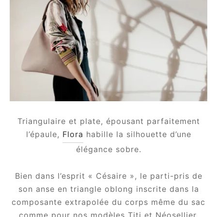
om
ée
Triangulaire et plate, épousant parfaitement
a
l’épaule,
Flora
habille la silhouette d’une
élégance sobre.
nia
Bien dans l’esprit « Césaire », le parti-pris de
son anse en triangle oblong inscrite dans la
em
composante extrapolée du corps même du sac
comme pour nos modèles Titi et Néosellier.