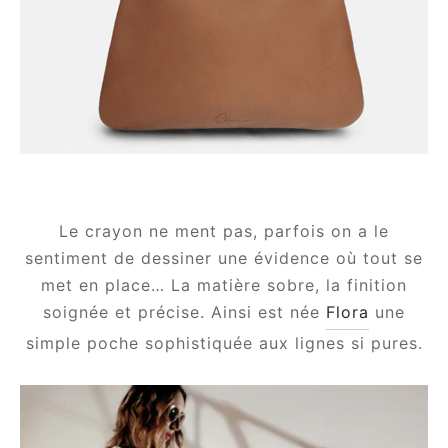
e
le Joh
Le crayon ne ment pas, parfois on a le
sentiment de dessiner une évidence où tout se
tte
met en place… La matière sobre, la finition
soignée et précise. Ainsi est née
Flora
une
isse
simple poche sophistiquée aux lignes si pures.
arl
ellier