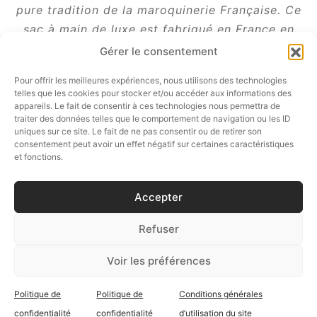
pure tradition de la maroquinerie Française. Ce
sac à main de luxe est fabriqué en France en
série limitée dans des cuirs Français ou
Gérer le consentement
Européen, respectant les normes sanitaires et
Pour offrir les meilleures expériences, nous utilisons des technologies
sociales. Césaire Paris est une marque mode
telles que les cookies pour stocker et/ou accéder aux informations des
naturellement éthique et durable au faible
appareils. Le fait de consentir à ces technologies nous permettra de
traiter des données telles que le comportement de navigation ou les ID
impact sur l’environnement.
uniques sur ce site. Le fait de ne pas consentir ou de retirer son
consentement peut avoir un effet négatif sur certaines caractéristiques
et fonctions.
Accepter
Partager
Refuser
Voir les préférences
Politique de
Politique de
Conditions générales
SUIVEZ-NOUS…
confidentialité
confidentialité
d’utilisation du site