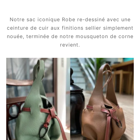
e
Notre sac iconique Robe re-dessiné avec une
ceinture de cuir aux finitions sellier simplement
nouée, terminée de notre mousqueton de corne
revient.
le Joh
tte
isse
arl
ellier