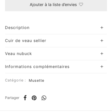
Ajouter à la liste d’envies
e
Description
Cuir de veau sellier
Veau nubuck
le Joh
Informations complémentaires
tte
isse
Catégorie :
Musette
arl
Partager
ellier