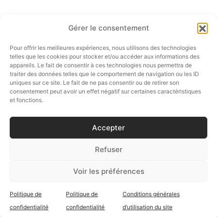
Gérer le consentement
Pour offrir les meilleures expériences, nous utilisons des technologies
SUIVEZ-NOUS…
telles que les cookies pour stocker et/ou accéder aux informations des
appareils. Le fait de consentir à ces technologies nous permettra de
traiter des données telles que le comportement de navigation ou les ID
om
uniques sur ce site. Le fait de ne pas consentir ou de retirer son
consentement peut avoir un effet négatif sur certaines caractéristiques
E-SHOP
et fonctions.
ée
SERVICE CLIENT
Accepter
a
BOUTIQUE CÉSAIRE
Refuser
nia
Voir les préférences
Politique de
Politique de
Conditions générales
em
©2026 Césaire Paris - Design by
PUSH IT UP
confidentialité
confidentialité
d’utilisation du site