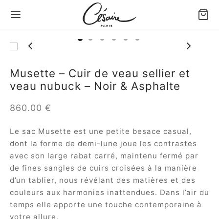
Back
Back
Back
Back
Back
Back
Musette – Cuir de veau sellier et
veau nubuck – Noir & Asphalte
 SACS & ACCESSOIRES
S PAR PORTÉ
S PAR VOLUME
S PAR TYPE
ITE MAROQUINERIE
 MODÈLES
860.00
€
 par porté
 à main
ds sacs & Cabas
 souples
ette holster Confident
ule Césaire x Joséphine
Le sac Musette est une petite besace casual,
 par volume
 porté épaule
s moyens
 tressés
ette téléphone Léo
a
dont la forme de demi-lune joue les contrastes
avec son large rabat carré, maintenu fermé par
 par type
 bandoulière
ts sacs & Pochettes
d Portefeuille éventail
tin
de fines sangles de cuirs croisées à la manière
d’un tablier, nous révélant des matières et des
te maroquinerie
efeuille éventail
ina
couleurs aux harmonies inattendues. Dans l’air du
temps elle apporte une touche contemporaine à
 tout
ambole
votre allure.