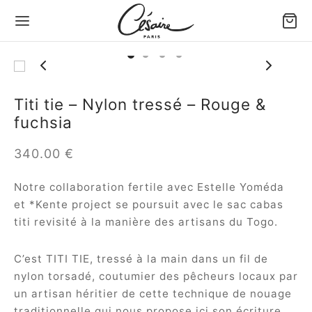
Back
Back
Back
Back
Back
Back
Titi tie – Nylon tressé – Rouge &
fuchsia
 SACS & ACCESSOIRES
S PAR PORTÉ
S PAR VOLUME
S PAR TYPE
ITE MAROQUINERIE
 MODÈLES
340.00
€
 par porté
 à main
ds sacs & Cabas
 souples
ette holster Confident
ule Césaire x Joséphine
Notre collaboration fertile avec Estelle Yoméda
 par volume
 porté épaule
s moyens
 tressés
ette téléphone Léo
a
et *Kente project se poursuit avec le sac cabas
titi revisité à la manière des artisans du Togo.
 par type
 bandoulière
ts sacs & Pochettes
d Portefeuille éventail
tin
C’est TITI TIE, tressé à la main dans un fil de
te maroquinerie
efeuille éventail
ina
nylon torsadé, coutumier des pêcheurs locaux par
un artisan héritier de cette technique de nouage
 tout
ambole
traditionnelle qui nous propose ici son écriture