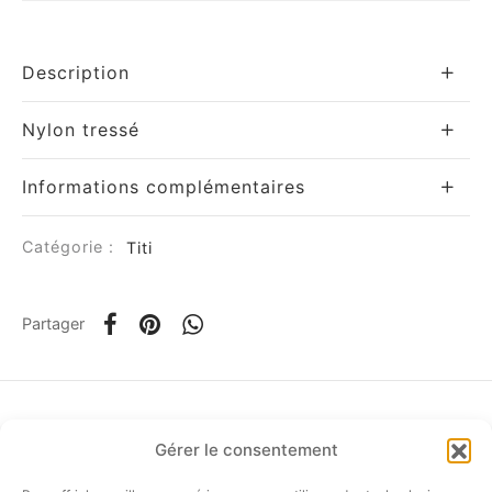
Description
Nylon tressé
om
Informations complémentaires
ée
Catégorie :
Titi
a
Partager
nia
Gérer le consentement
em