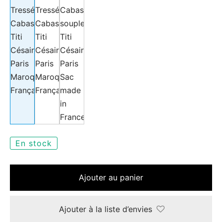
e
le Joh
tte
En stock
isse
Ajouter au panier
arl
ellier
Ajouter à la liste d’envies