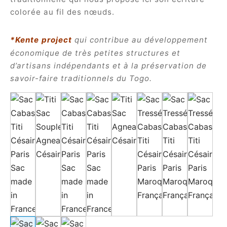
colorée au fil des nœuds.
es spéciales
ident
nouveautés
*Kente project
qui contribue au développement
économique de très petites structures et
a
d’artisans indépendants et à la préservation de
savoir-faire traditionnels du Togo.
in
a
op
roche
sard