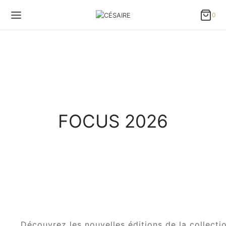
0
0
Panier
Updating…
Votre panier est vide.
Poursuivre mes achats
FOCUS 2026
Découvrez les nouvelles éditions de la collecti