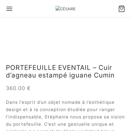
Back
Back
Back
Back
Back
Back
 SACS & ACCESSOIRES
S PAR PORTÉ
S PAR VOLUME
S PAR TYPE
ITE MAROQUINERIE
 MODÈLES
PORTEFEUILLE EVENTAIL – Cuir
 par porté
 à main
ds sacs & Cabas
 souples
ette holster Confident
ule Césaire x Joséphine
d’agneau estampé iguane Cumin
 par volume
 porté épaule
s moyens
 tressés
ette téléphone Léo
a
360.00
€
 par type
 bandoulière
ts sacs & Pochettes
d Portefeuille éventail
tin
Dans l’esprit d’un objet nomade à l’esthétique
design et à la conception étudiée pour ranger
te maroquinerie
efeuille éventail
ina
l’indispensable, Stéphanie nous propose sa vision
 tout
ambole
du portefeuille. C’est une gestuelle unique et