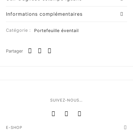
Informations complémentaires
Catégorie :
Portefeuille éventail
om
Partager
ée
a
nia
SUIVEZ-NOUS…
em
E-SHOP