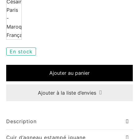
e
En stock
le Joh
Ajouter au panier
tte
Ajouter à la liste d’envies
isse
arl
Description
ellier
Cuir d’agneau estampé iguane