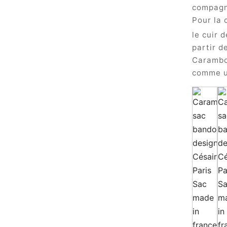
compagn
Pour la
le cuir 
partir d
Carambo
comme u