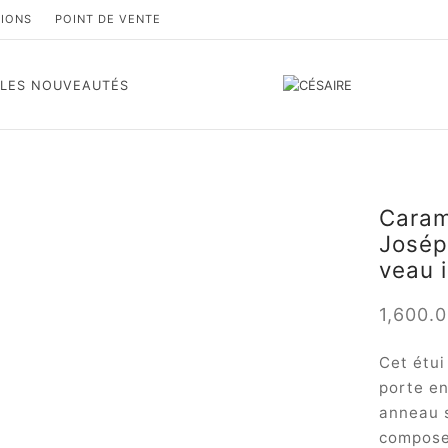
TIONS
POINT DE VENTE
LES NOUVEAUTÉS
Caram
Joséph
veau 
1,600.
Cet étui
porte en
anneau s
composen