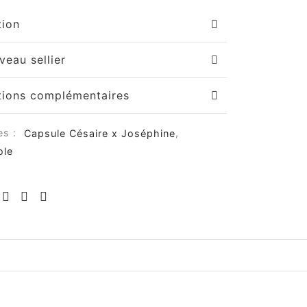
tion
veau sellier
tions complémentaires
es :
Capsule Césaire x Joséphine
,
ole