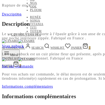
NOA
Rupture de stock
ODE
PLOOM
Description
RENÉE
SONIA
Description
TITANIA
TITI
TOTEM
Le sac poche Flora se porte à l’épaule grâce à son anse de c
LES NOUVEAUTÉS
une poche intérieure zippée. Fabriqué en France .
Veau nubuck
SE CONNECTER
SEARCH
WISHLIST
PANIER
0
Le veau nubuck est un cuir pleine fleur qui présente, après 
Menu
touché velour exceptionnel. Fabriqué en France
PANIER
0
Sac sur commande
Pour vos achats sur commande, le délai moyen est de seulement
tiendrons informé(e) rapidement en cas de prolongation. Si 
Informations complémentaires
Informations complémentaires