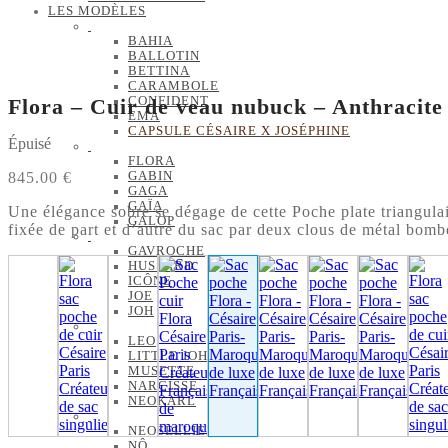
LES MODÈLES
BAHIA
BALLOTIN
BETTINA
CARAMBOLE
Flora – Cuir de veau nubuck – Anthracite
CONFIDENT
EMA
CAPSULE CÉSAIRE X JOSÉPHINE
Épuisé
FLORA
845.00
€
GABIN
GAGA
GAÏA
Une élégance sobre se dégage de cette Poche plate triangulair
GALOP
fixée de part et d’autre du sac par deux clous de métal bomb
GAVROCHE
HUSSARD
ICÔNE
JOE
JOH
LEO
LITTLE JOH
MUSETTE
NARCISSE
NEOKARL
NEOSELLIER
NÔ