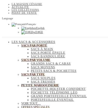
LA MAISON CÉSAIRE
ACTUALITÉ
LES COLLECTIONS
POINT DE VENTE
Language
fr
Français
en
English
ja
日本語
LES SACS & ACCESSOIRES
SACS PAR PORTÉ
SACS À MAIN
SACS PORTÉ ÉPAULE
SACS BANDOULIÈRE
SACS PAR VOLUME
GRANDS SACS & CABAS
SACS MOYENS
PETITS SACS & POCHETTES
SACS PAR TYPE
SACS SOUPLES
SACS TRESSÉS
PETITE MAROQUINERIE
POCHETTE HOLSTER CONFIDENT
POCHETTE TÉLÉPHONE LÉO
GRAND PORTEFEUILLE ÉVENTAIL
PORTEFEUILLE ÉVENTAIL
VOIR TOUT…
OFFRES SPÉCIALES