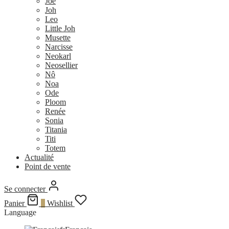
Joe
Joh
Leo
Little Joh
Musette
Narcisse
Neokarl
Neosellier
Nô
Noa
Ode
Ploom
Renée
Sonia
Titania
Titi
Totem
Actualité
Point de vente
Se connecter
Panier
0
Wishlist
Language