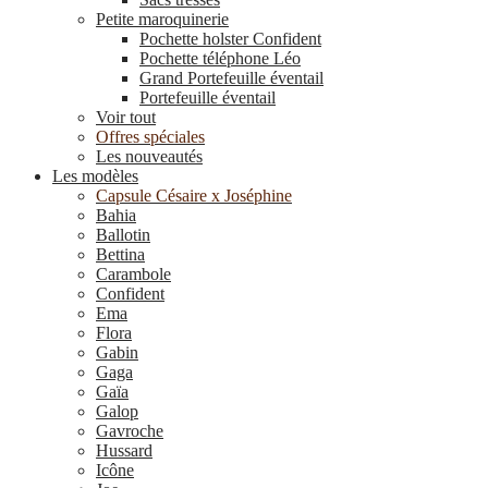
Petite maroquinerie
Pochette holster Confident
Pochette téléphone Léo
Grand Portefeuille éventail
Portefeuille éventail
Voir tout
Offres spéciales
Les nouveautés
Les modèles
Capsule Césaire x Joséphine
Bahia
Ballotin
Bettina
Carambole
Confident
Ema
Flora
Gabin
Gaga
Gaïa
Galop
Gavroche
Hussard
Icône