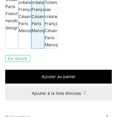
e
le Joh
En stock
tte
Ajouter au panier
isse
Ajouter à la liste d’envies
arl
ellier