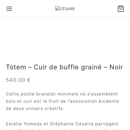
Back
Back
Back
Back
Back
Back
 SACS & ACCESSOIRES
S PAR PORTÉ
S PAR VOLUME
S PAR TYPE
ITE MAROQUINERIE
 MODÈLES
Totem – Cuir de buffle grainé – Noir
 par porté
 à main
ds sacs & Cabas
 souples
ette holster Confident
ule Césaire x Joséphine
540.00
€
 par volume
 porté épaule
s moyens
 tressés
ette téléphone Léo
a
Cette poche bracelet minimale où s’assemblent
 par type
 bandoulière
ts sacs & Pochettes
d Portefeuille éventail
tin
bois et cuir est le fruit de l’association évidente
de deux univers créatifs.
te maroquinerie
efeuille éventail
ina
 tout
ambole
Estelle Yomeda et Stéphanie Césaire partagent