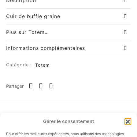
Description
Cuir de buffle grainé
Plus sur Totem…
Informations complémentaires
om
Catégorie :
Totem
ée
a
Partager
nia
Gérer le consentement
em
Pour offrir les meilleures expériences, nous utilisons des technologies
SUIVEZ-NOUS…