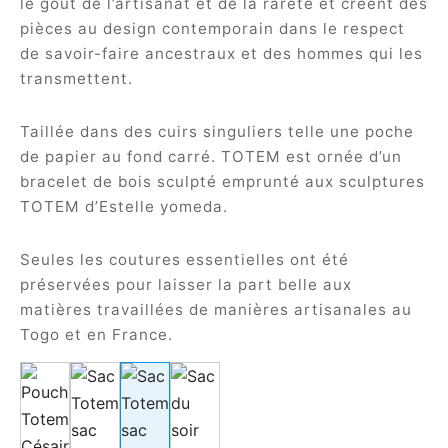
le goût de l’artisanat et de la rareté et créent des
es spéciales
ident
pièces au design contemporain dans le respect
de savoir-faire ancestraux et des hommes qui les
nouveautés
transmettent.
a
Taillée dans des cuirs singuliers telle une poche
de papier au fond carré. TOTEM est ornée d’un
in
bracelet de bois sculpté emprunté aux sculptures
TOTEM d’Estelle yomeda.
a
Seules les coutures essentielles ont été
préservées pour laisser la part belle aux
matières travaillées de manières artisanales au
op
Togo et en France.
roche
sard