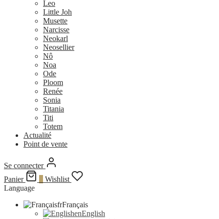
Leo
Little Joh
Musette
Narcisse
Neokarl
Neosellier
Nô
Noa
Ode
Ploom
Renée
Sonia
Titania
Titi
Totem
Actualité
Point de vente
Se connecter
Panier
0
Wishlist
Language
fr
Français
en
English