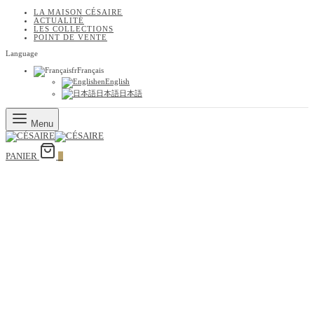
LA MAISON CÉSAIRE
ACTUALITÉ
LES COLLECTIONS
POINT DE VENTE
Language
fr
Français
en
English
日本語
日本語
Menu
PANIER
0