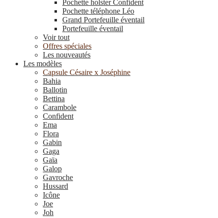
Pochette holster Confident
Pochette téléphone Léo
Grand Portefeuille éventail
Portefeuille éventail
Voir tout
Offres spéciales
Les nouveautés
Les modèles
Capsule Césaire x Joséphine
Bahia
Ballotin
Bettina
Carambole
Confident
Ema
Flora
Gabin
Gaga
Gaïa
Galop
Gavroche
Hussard
Icône
Joe
Joh