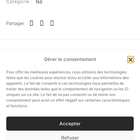
Catégorie :
Nô
Partager
Gérer le consentement
Pour offrir les meilleures expériences, nous utilisons des technologies
SUIVEZ-NOUS…
telles que les cookies pour stocker et/ou accéder aux informations des
appareils. Le fait de consentir à ces technologies nous permettra de
traiter des données telles que le comportement de navigation ou les ID
uniques sur ce site. Le fait de ne pas consentir ou de retirer son
consentement peut avoir un effet négatif sur certaines caractéristiques
E-SHOP
et fonctions.
SERVICE CLIENT
Accepter
BOUTIQUE CÉSAIRE
Refuser