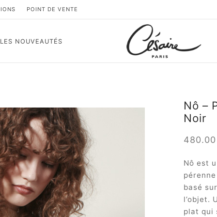
TIONS
POINT DE VENTE
LES NOUVEAUTÉS
Nô – P
Noir
480.0
Nô est u
pérenne 
basé sur
l’objet.
plat qui