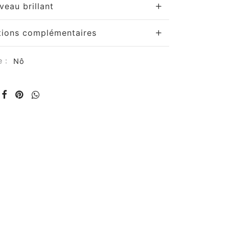
veau brillant
tions complémentaires
e :
Nô